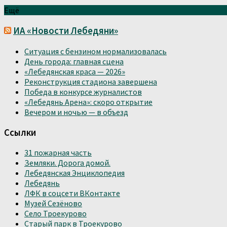
Ещё
ИА «Новости Лебедяни»
Ситуация с бензином нормализовалась
День города: главная сцена
«Лебедянская краса — 2026»
Реконструкция стадиона завершена
Победа в конкурсе журналистов
«Лебедянь Арена»: скоро открытие
Вечером и ночью — в объезд
Ссылки
31 пожарная часть
Земляки. Дорога домой.
Лебедянская Энциклопедия
Лебедянь
ЛФК в соцсети ВКонтакте
Музей Сезёново
Село Троекурово
Старый парк в Троекурово