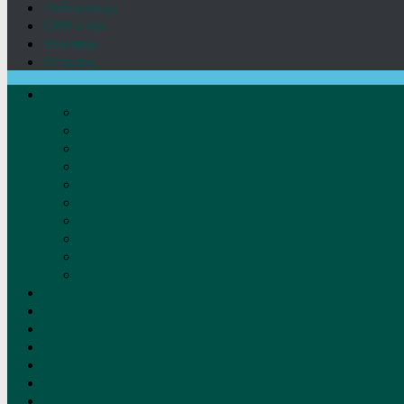
Лебедянцы
СМИ о нас
Земляки
Отзывы
О нас
Устав
Документы
Руководство
Команда
Правление
Попечительский совет
Отчёты фонда
Контакты
Реквизиты
Решение
Новости
Проекты
Дом Игумновых
Лебедянские художники
Фото
Лебедянцы
СМИ о нас