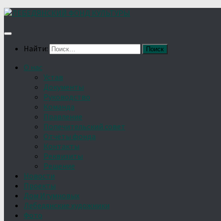
Найти:
О нас
Устав
Документы
Руководство
Команда
Правление
Попечительский совет
Отчёты фонда
Контакты
Реквизиты
Решение
Новости
Проекты
Дом Игумновых
Лебедянские художники
Фото