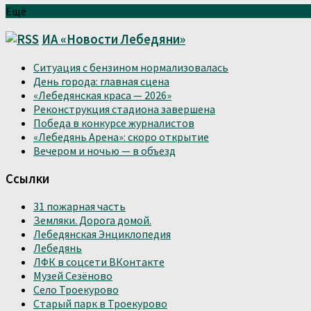
Ещё
ИА «Новости Лебедяни»
Ситуация с бензином нормализовалась
День города: главная сцена
«Лебедянская краса — 2026»
Реконструкция стадиона завершена
Победа в конкурсе журналистов
«Лебедянь Арена»: скоро открытие
Вечером и ночью — в объезд
Ссылки
31 пожарная часть
Земляки. Дорога домой.
Лебедянская Энциклопедия
Лебедянь
ЛФК в соцсети ВКонтакте
Музей Сезёново
Село Троекурово
Старый парк в Троекурово