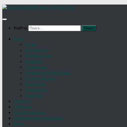
Найти:
О нас
Устав
Документы
Руководство
Команда
Правление
Попечительский совет
Отчёты фонда
Контакты
Реквизиты
Решение
Новости
Проекты
Дом Игумновых
Лебедянские художники
Фото