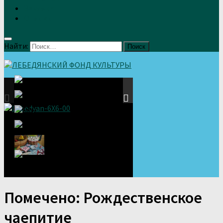
Земляки
Отзывы
Найти:
Помечено:
Рождественское
чаепитие