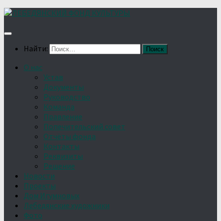
Найти:
О нас
Устав
Документы
Руководство
Команда
Правление
Попечительский совет
Отчёты фонда
Контакты
Реквизиты
Решение
Новости
Проекты
Дом Игумновых
Лебедянские художники
Фото