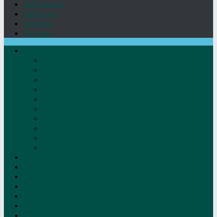
Лебедянцы
СМИ о нас
Земляки
Отзывы
О нас
Устав
Документы
Руководство
Команда
Правление
Попечительский совет
Отчёты фонда
Контакты
Реквизиты
Решение
Новости
Проекты
Дом Игумновых
Лебедянские художники
Фото
Лебедянцы
СМИ о нас