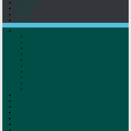
Лебедянцы
СМИ о нас
Земляки
Отзывы
О нас
Устав
Документы
Руководство
Команда
Правление
Попечительский совет
Отчёты фонда
Контакты
Реквизиты
Решение
Новости
Проекты
Дом Игумновых
Лебедянские художники
Фото
Лебедянцы
СМИ о нас