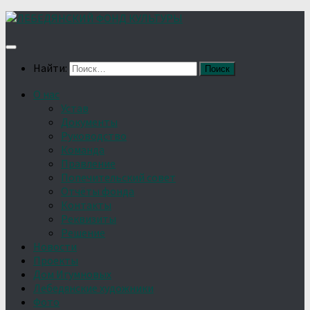
Найти:
О нас
Устав
Документы
Руководство
Команда
Правление
Попечительский совет
Отчёты фонда
Контакты
Реквизиты
Решение
Новости
Проекты
Дом Игумновых
Лебедянские художники
Фото