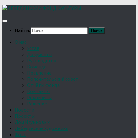
Найти:
О нас
Устав
Документы
Руководство
Команда
Правление
Попечительский совет
Отчёты фонда
Контакты
Реквизиты
Решение
Новости
Проекты
Дом Игумновых
Лебедянские художники
Фото