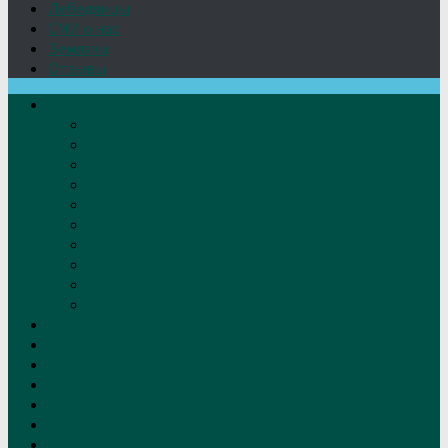
Лебедянцы
СМИ о нас
Земляки
Отзывы
О нас
Устав
Документы
Руководство
Команда
Правление
Попечительский совет
Отчёты фонда
Контакты
Реквизиты
Решение
Новости
Проекты
Дом Игумновых
Лебедянские художники
Фото
Лебедянцы
СМИ о нас