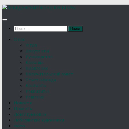
Найти:
О нас
Устав
Документы
Руководство
Команда
Правление
Попечительский совет
Отчёты фонда
Контакты
Реквизиты
Решение
Новости
Проекты
Дом Игумновых
Лебедянские художники
Фото