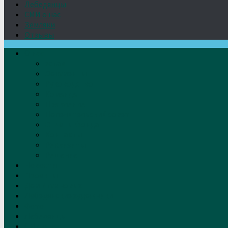
Лебедянцы
СМИ о нас
Земляки
Отзывы
О нас
Устав
Документы
Руководство
Команда
Правление
Попечительский совет
Отчёты фонда
Контакты
Реквизиты
Решение
Новости
Проекты
Дом Игумновых
Лебедянские художники
Фото
Лебедянцы
СМИ о нас