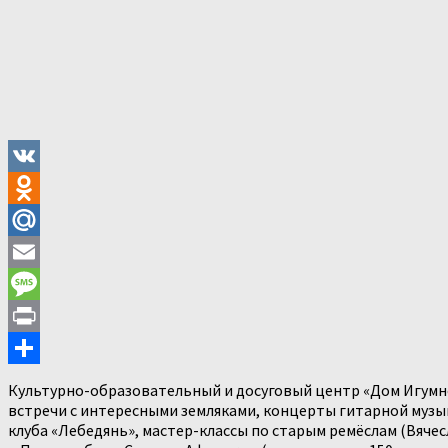
VK
Odnoklassniki
Mail.Ru
Email
Message
Print
Отправить
Культурно-образовательный и досуговый центр «Дом Игумно
встречи с интересными земляками, концерты гитарной музык
клуба «Лебедянь», мастер-классы по старым ремёслам (Вячес