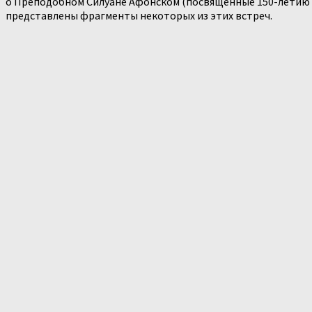
о Преподобном Силуане Афонском (посвященные 150-летию со
представлены фрагменты некоторых из этих встреч.