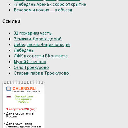
«Лебедянь Арена»: скоро открытие
Вечером и ночью — в объезд
Ссылки
31 пожарная часть
Земляки. Дорога домой.
Лебедянская Энциклопедия
Лебедянь
ЛФК в соцсети ВКонтакте
Музей Сезёново
Село Троекурово
Старый парк в Троекурово