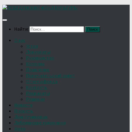
Найти:
О нас
Устав
Документы
Руководство
Команда
Правление
Попечительский совет
Отчёты фонда
Контакты
Реквизиты
Решение
Новости
Проекты
Дом Игумновых
Лебедянские художники
Фото