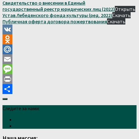
Свидетельство о внесении в Единый
государственный реестр юридических лиц (2022)
Открыть
Устав Лебедянского фонда культуры (ред. 2022)
Скачать
Публичная оферта договора пожертвования
Скачать
VK
Odnoklassniki
Mail.Ru
Email
Message
Print
Отправить
Следите за нами:
Наша миссия: