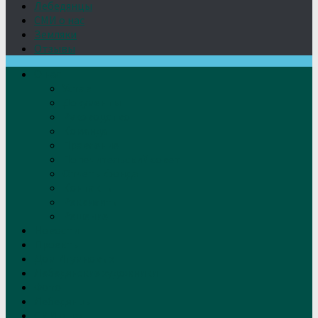
Лебедянцы
СМИ о нас
Земляки
Отзывы
О нас
Устав
Документы
Руководство
Команда
Правление
Попечительский совет
Отчёты фонда
Контакты
Реквизиты
Решение
Новости
Проекты
Дом Игумновых
Лебедянские художники
Фото
Лебедянцы
СМИ о нас