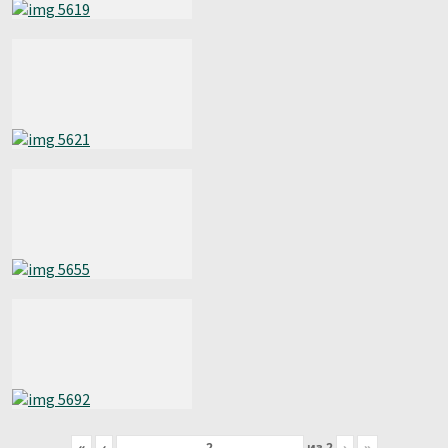
«
‹
из
2
›
»