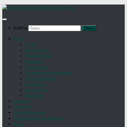
Найти:
О нас
Устав
Документы
Руководство
Команда
Правление
Попечительский совет
Отчёты фонда
Контакты
Реквизиты
Решение
Новости
Проекты
Дом Игумновых
Лебедянские художники
Фото