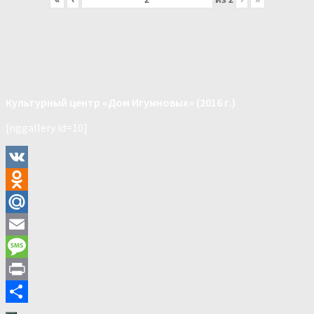
Культурный центр «Дом Игумновых» (2016 г.)
[nggallery id=10]
VK
Odnoklassniki
Mail.Ru
Email
Message
Print
Отправить