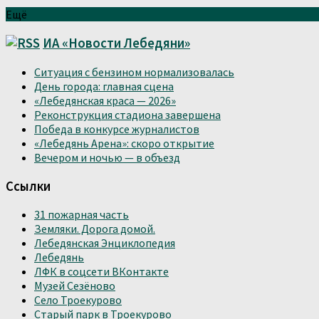
Ещё
ИА «Новости Лебедяни»
Ситуация с бензином нормализовалась
День города: главная сцена
«Лебедянская краса — 2026»
Реконструкция стадиона завершена
Победа в конкурсе журналистов
«Лебедянь Арена»: скоро открытие
Вечером и ночью — в объезд
Ссылки
31 пожарная часть
Земляки. Дорога домой.
Лебедянская Энциклопедия
Лебедянь
ЛФК в соцсети ВКонтакте
Музей Сезёново
Село Троекурово
Старый парк в Троекурово