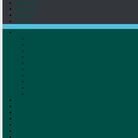
Лебедянцы
СМИ о нас
Земляки
Отзывы
О нас
Устав
Документы
Руководство
Команда
Правление
Попечительский совет
Отчёты фонда
Контакты
Реквизиты
Решение
Новости
Проекты
Дом Игумновых
Лебедянские художники
Фото
Лебедянцы
СМИ о нас