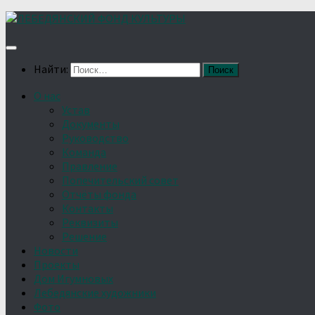
Найти:
О нас
Устав
Документы
Руководство
Команда
Правление
Попечительский совет
Отчёты фонда
Контакты
Реквизиты
Решение
Новости
Проекты
Дом Игумновых
Лебедянские художники
Фото