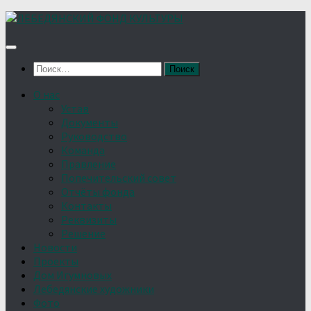
Найти:
О нас
Устав
Документы
Руководство
Команда
Правление
Попечительский совет
Отчёты фонда
Контакты
Реквизиты
Решение
Новости
Проекты
Дом Игумновых
Лебедянские художники
Фото