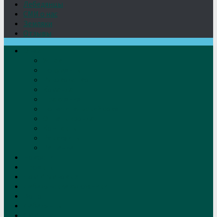
Лебедянцы
СМИ о нас
Земляки
Отзывы
О нас
Устав
Документы
Руководство
Команда
Правление
Попечительский совет
Отчёты фонда
Контакты
Реквизиты
Решение
Новости
Проекты
Дом Игумновых
Лебедянские художники
Фото
Лебедянцы
СМИ о нас