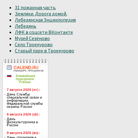
31 пожарная часть
Земляки. Дорога домой.
Лебедянская Энциклопедия
Лебедянь
ЛФК в соцсети ВКонтакте
Музей Сезёново
Село Троекурово
Старый парк в Троекурово