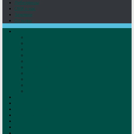
Лебедянцы
СМИ о нас
Земляки
Отзывы
О нас
Устав
Документы
Руководство
Команда
Правление
Попечительский совет
Отчёты фонда
Контакты
Реквизиты
Решение
Новости
Проекты
Дом Игумновых
Лебедянские художники
Фото
Лебедянцы
СМИ о нас