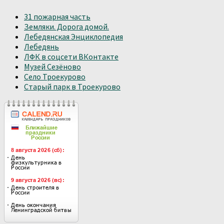
31 пожарная часть
Земляки. Дорога домой.
Лебедянская Энциклопедия
Лебедянь
ЛФК в соцсети ВКонтакте
Музей Сезёново
Село Троекурово
Старый парк в Троекурово