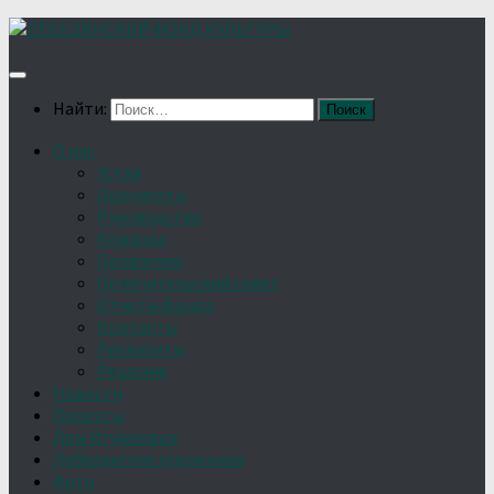
Найти:
О нас
Устав
Документы
Руководство
Команда
Правление
Попечительский совет
Отчёты фонда
Контакты
Реквизиты
Решение
Новости
Проекты
Дом Игумновых
Лебедянские художники
Фото