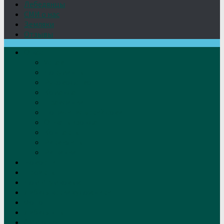
Лебедянцы
СМИ о нас
Земляки
Отзывы
О нас
Устав
Документы
Руководство
Команда
Правление
Попечительский совет
Отчёты фонда
Контакты
Реквизиты
Решение
Новости
Проекты
Дом Игумновых
Лебедянские художники
Фото
Лебедянцы
СМИ о нас