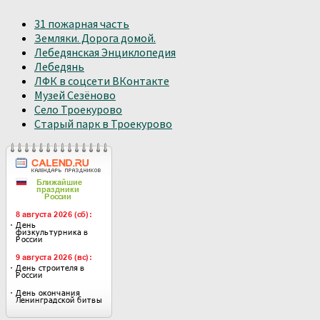
31 пожарная часть
Земляки. Дорога домой.
Лебедянская Энциклопедия
Лебедянь
ЛФК в соцсети ВКонтакте
Музей Сезёново
Село Троекурово
Старый парк в Троекурово