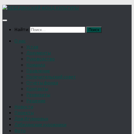
Найти:
О нас
Устав
Документы
Руководство
Команда
Правление
Попечительский совет
Отчёты фонда
Контакты
Реквизиты
Решение
Новости
Проекты
Дом Игумновых
Лебедянские художники
Фото