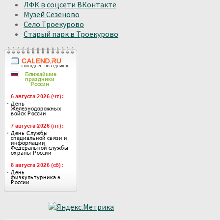
ЛФК в соцсети ВКонтакте
Музей Сезёново
Село Троекурово
Старый парк в Троекурово