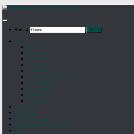
Найти:
О нас
Устав
Документы
Руководство
Команда
Правление
Попечительский совет
Отчёты фонда
Контакты
Реквизиты
Решение
Новости
Проекты
Дом Игумновых
Лебедянские художники
Фото