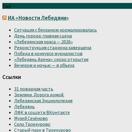
Ещё
ИА «Новости Лебедяни»
Ситуация с бензином нормализовалась
День города: главная сцена
«Лебедянская краса — 2026»
Реконструкция стадиона завершена
Победа в конкурсе журналистов
«Лебедянь Арена»: скоро открытие
Вечером и ночью — в объезд
Ссылки
31 пожарная часть
Земляки. Дорога домой.
Лебедянская Энциклопедия
Лебедянь
ЛФК в соцсети ВКонтакте
Музей Сезёново
Село Троекурово
Старый парк в Троекурово