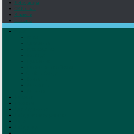
Лебедянцы
СМИ о нас
Земляки
Отзывы
О нас
Устав
Документы
Руководство
Команда
Правление
Попечительский совет
Отчёты фонда
Контакты
Реквизиты
Решение
Новости
Проекты
Дом Игумновых
Лебедянские художники
Фото
Лебедянцы
СМИ о нас