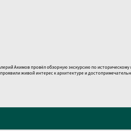
ерий Акимов провёл обзорную экскурсию по историческому ц
оявили живой интерес к архитектуре и достопримечательност