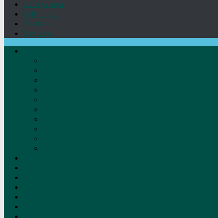
Лебедянцы
СМИ о нас
Земляки
Отзывы
О нас
Устав
Документы
Руководство
Команда
Правление
Попечительский совет
Отчёты фонда
Контакты
Реквизиты
Решение
Новости
Проекты
Дом Игумновых
Лебедянские художники
Фото
Лебедянцы
СМИ о нас