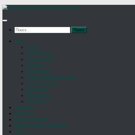
Найти:
О нас
Устав
Документы
Руководство
Команда
Правление
Попечительский совет
Отчёты фонда
Контакты
Реквизиты
Решение
Новости
Проекты
Дом Игумновых
Лебедянские художники
Фото