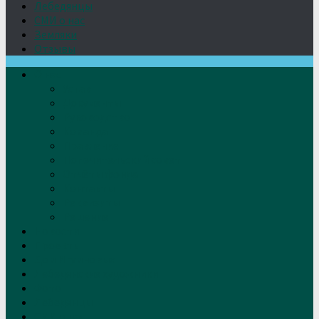
Лебедянцы
СМИ о нас
Земляки
Отзывы
О нас
Устав
Документы
Руководство
Команда
Правление
Попечительский совет
Отчёты фонда
Контакты
Реквизиты
Решение
Новости
Проекты
Дом Игумновых
Лебедянские художники
Фото
Лебедянцы
СМИ о нас