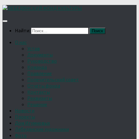
Найти:
О нас
Устав
Документы
Руководство
Команда
Правление
Попечительский совет
Отчёты фонда
Контакты
Реквизиты
Решение
Новости
Проекты
Дом Игумновых
Лебедянские художники
Фото