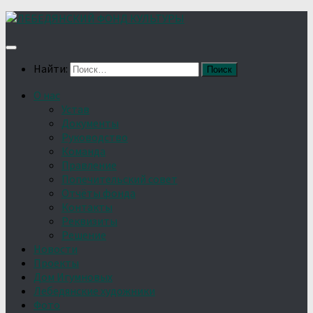
Найти:
О нас
Устав
Документы
Руководство
Команда
Правление
Попечительский совет
Отчёты фонда
Контакты
Реквизиты
Решение
Новости
Проекты
Дом Игумновых
Лебедянские художники
Фото