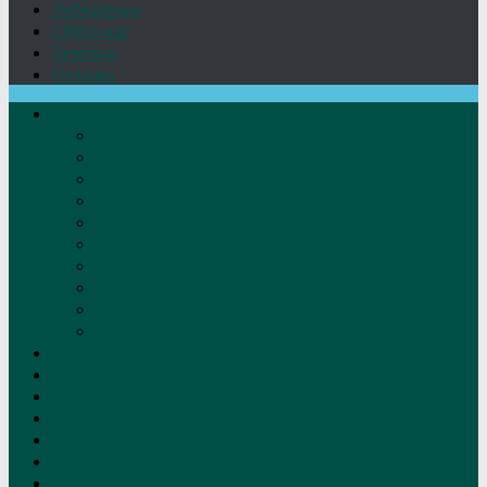
Лебедянцы
СМИ о нас
Земляки
Отзывы
О нас
Устав
Документы
Руководство
Команда
Правление
Попечительский совет
Отчёты фонда
Контакты
Реквизиты
Решение
Новости
Проекты
Дом Игумновых
Лебедянские художники
Фото
Лебедянцы
СМИ о нас