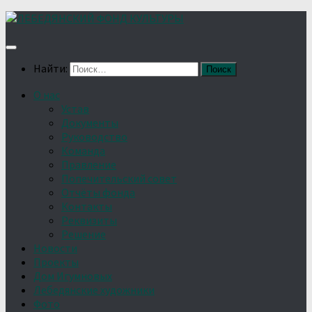
Найти:
О нас
Устав
Документы
Руководство
Команда
Правление
Попечительский совет
Отчёты фонда
Контакты
Реквизиты
Решение
Новости
Проекты
Дом Игумновых
Лебедянские художники
Фото