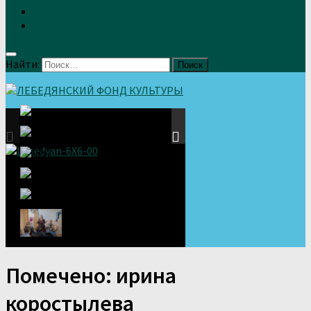
Земляки
Отзывы
Найти:
Помечено:
ирина
коростылева