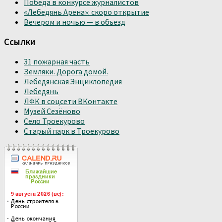
Победа в конкурсе журналистов
«Лебедянь Арена»: скоро открытие
Вечером и ночью — в объезд
Ссылки
31 пожарная часть
Земляки. Дорога домой.
Лебедянская Энциклопедия
Лебедянь
ЛФК в соцсети ВКонтакте
Музей Сезёново
Село Троекурово
Старый парк в Троекурово