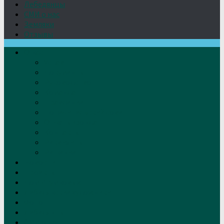
Лебедянцы
СМИ о нас
Земляки
Отзывы
О нас
Устав
Документы
Руководство
Команда
Правление
Попечительский совет
Отчёты фонда
Контакты
Реквизиты
Решение
Новости
Проекты
Дом Игумновых
Лебедянские художники
Фото
Лебедянцы
СМИ о нас