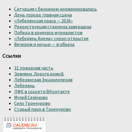
Ситуация с бензином нормализовалась
День города: главная сцена
«Лебедянская краса — 2026»
Реконструкция стадиона завершена
Победа в конкурсе журналистов
«Лебедянь Арена»: скоро открытие
Вечером и ночью — в объезд
Ссылки
31 пожарная часть
Земляки. Дорога домой.
Лебедянская Энциклопедия
Лебедянь
ЛФК в соцсети ВКонтакте
Музей Сезёново
Село Троекурово
Старый парк в Троекурово