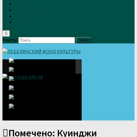
Лебедянцы
СМИ о нас
Земляки
Отзывы
Найти:
Помечено:
Куинджи