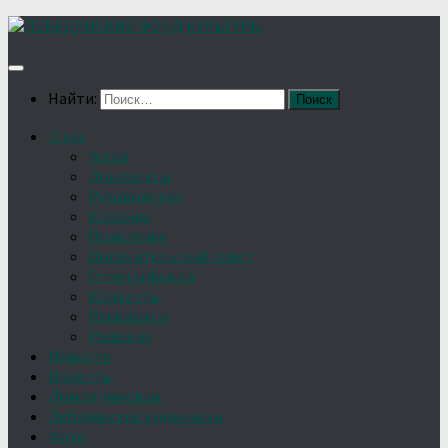
Найти:
О нас
Устав
Документы
Руководство
Команда
Правление
Попечительский совет
Отчёты фонда
Контакты
Реквизиты
Решение
Новости
Проекты
Дом Игумновых
Лебедянские художники
Фото