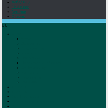
Лебедянцы
СМИ о нас
Земляки
Отзывы
О нас
Устав
Документы
Руководство
Команда
Правление
Попечительский совет
Отчёты фонда
Контакты
Реквизиты
Решение
Новости
Проекты
Дом Игумновых
Лебедянские художники
Фото