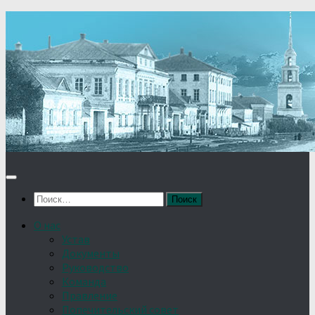
Найти:
О нас
Устав
Документы
Руководство
Команда
Правление
Попечительский совет