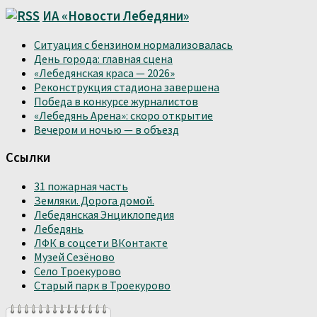
ИА «Новости Лебедяни»
Ситуация с бензином нормализовалась
День города: главная сцена
«Лебедянская краса — 2026»
Реконструкция стадиона завершена
Победа в конкурсе журналистов
«Лебедянь Арена»: скоро открытие
Вечером и ночью — в объезд
Ссылки
31 пожарная часть
Земляки. Дорога домой.
Лебедянская Энциклопедия
Лебедянь
ЛФК в соцсети ВКонтакте
Музей Сезёново
Село Троекурово
Старый парк в Троекурово