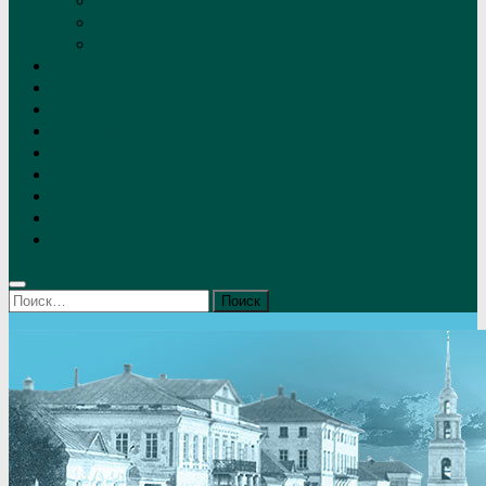
Контакты
Реквизиты
Решение
Новости
Проекты
Дом Игумновых
Лебедянские художники
Фото
Лебедянцы
СМИ о нас
Земляки
Отзывы
Найти: