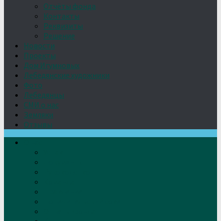
Отчёты фонда
Контакты
Реквизиты
Решение
Новости
Проекты
Дом Игумновых
Лебедянские художники
Фото
Лебедянцы
СМИ о нас
Земляки
Отзывы
О нас
Устав
Документы
Руководство
Команда
Правление
Попечительский совет
Отчёты фонда