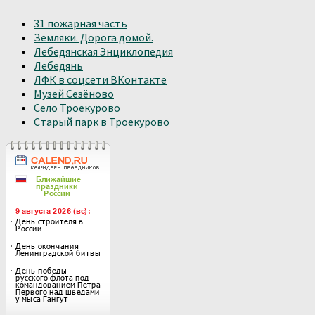
31 пожарная часть
Земляки. Дорога домой.
Лебедянская Энциклопедия
Лебедянь
ЛФК в соцсети ВКонтакте
Музей Сезёново
Село Троекурово
Старый парк в Троекурово