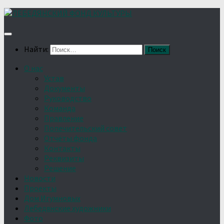
Найти:
О нас
Устав
Документы
Руководство
Команда
Правление
Попечительский совет
Отчёты фонда
Контакты
Реквизиты
Решение
Новости
Проекты
Дом Игумновых
Лебедянские художники
Фото