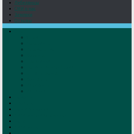
Лебедянцы
СМИ о нас
Земляки
Отзывы
О нас
Устав
Документы
Руководство
Команда
Правление
Попечительский совет
Отчёты фонда
Контакты
Реквизиты
Решение
Новости
Проекты
Дом Игумновых
Лебедянские художники
Фото
Лебедянцы
СМИ о нас