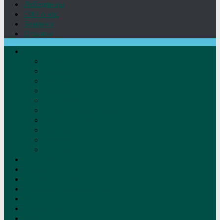
Лебедянцы
СМИ о нас
Земляки
Отзывы
О нас
Устав
Документы
Руководство
Команда
Правление
Попечительский совет
Отчёты фонда
Контакты
Реквизиты
Решение
Новости
Проекты
Дом Игумновых
Лебедянские художники
Фото
Лебедянцы
СМИ о нас