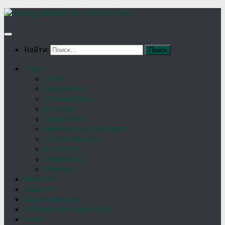
Найти:
О нас
Устав
Документы
Руководство
Команда
Правление
Попечительский совет
Отчёты фонда
Контакты
Реквизиты
Решение
Новости
Проекты
Дом Игумновых
Лебедянские художники
Фото