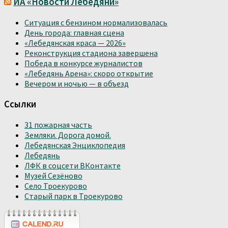
ИА «Новости Лебедяни»
Ситуация с бензином нормализовалась
День города: главная сцена
«Лебедянская краса — 2026»
Реконструкция стадиона завершена
Победа в конкурсе журналистов
«Лебедянь Арена»: скоро открытие
Вечером и ночью — в объезд
Ссылки
31 пожарная часть
Земляки. Дорога домой.
Лебедянская Энциклопедия
Лебедянь
ЛФК в соцсети ВКонтакте
Музей Сезёново
Село Троекурово
Старый парк в Троекурово