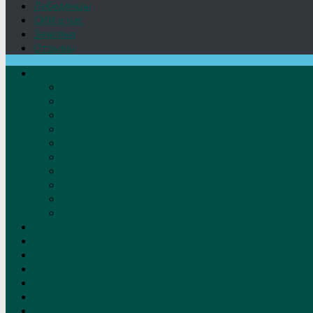
Лебедянцы
СМИ о нас
Земляки
Отзывы
О нас
Устав
Документы
Руководство
Команда
Правление
Попечительский совет
Отчёты фонда
Контакты
Реквизиты
Решение
Новости
Проекты
Дом Игумновых
Лебедянские художники
Фото
Лебедянцы
СМИ о нас