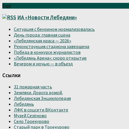
Ещё
ИА «Новости Лебедяни»
Ситуация с бензином нормализовалась
День города: главная сцена
«Лебедянская краса — 2026»
Реконструкция стадиона завершена
Победа в конкурсе журналистов
«Лебедянь Арена»: скоро открытие
Вечером и ночью — в объезд
Ссылки
31 пожарная часть
Земляки. Дорога домой.
Лебедянская Энциклопедия
Лебедянь
ЛФК в соцсети ВКонтакте
Музей Сезёново
Село Троекурово
Старый парк в Троекурово