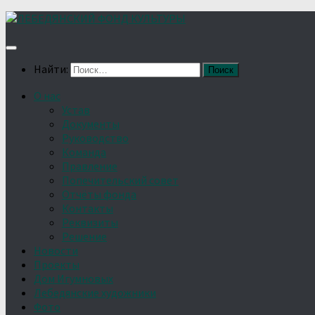
Найти:
О нас
Устав
Документы
Руководство
Команда
Правление
Попечительский совет
Отчёты фонда
Контакты
Реквизиты
Решение
Новости
Проекты
Дом Игумновых
Лебедянские художники
Фото