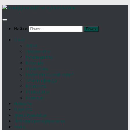
Найти:
О нас
Устав
Документы
Руководство
Команда
Правление
Попечительский совет
Отчёты фонда
Контакты
Реквизиты
Решение
Новости
Проекты
Дом Игумновых
Лебедянские художники
Фото