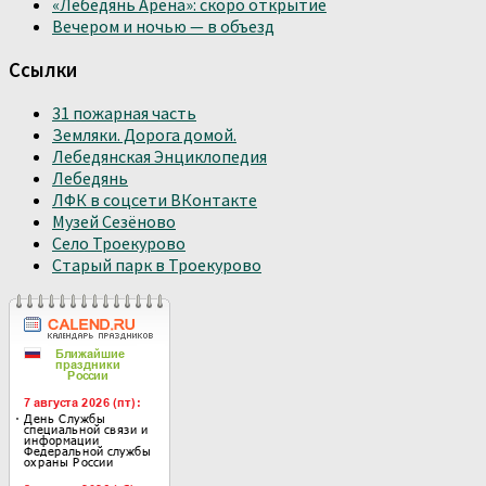
«Лебедянь Арена»: скоро открытие
Вечером и ночью — в объезд
Ссылки
31 пожарная часть
Земляки. Дорога домой.
Лебедянская Энциклопедия
Лебедянь
ЛФК в соцсети ВКонтакте
Музей Сезёново
Село Троекурово
Старый парк в Троекурово