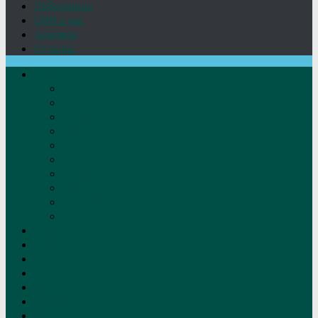
Лебедянцы
СМИ о нас
Земляки
Отзывы
О нас
Устав
Документы
Руководство
Команда
Правление
Попечительский совет
Отчёты фонда
Контакты
Реквизиты
Решение
Новости
Проекты
Дом Игумновых
Лебедянские художники
Фото
Лебедянцы
СМИ о нас