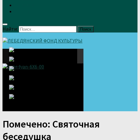
Земляки
Отзывы
Найти:
Помечено:
Святочная
беседушка