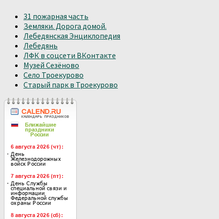
31 пожарная часть
Земляки. Дорога домой.
Лебедянская Энциклопедия
Лебедянь
ЛФК в соцсети ВКонтакте
Музей Сезёново
Село Троекурово
Старый парк в Троекурово