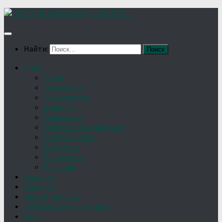
Найти:
О нас
Устав
Документы
Руководство
Команда
Правление
Попечительский совет
Отчёты фонда
Контакты
Реквизиты
Решение
Новости
Проекты
Дом Игумновых
Лебедянские художники
Фото