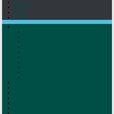
Лебедянцы
СМИ о нас
Земляки
Отзывы
О нас
Устав
Документы
Руководство
Команда
Правление
Попечительский совет
Отчёты фонда
Контакты
Реквизиты
Решение
Новости
Проекты
Дом Игумновых
Лебедянские художники
Фото
Лебедянцы
СМИ о нас