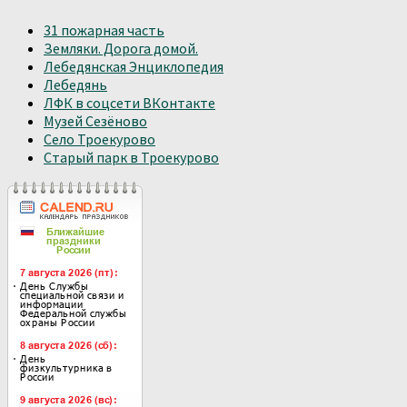
31 пожарная часть
Земляки. Дорога домой.
Лебедянская Энциклопедия
Лебедянь
ЛФК в соцсети ВКонтакте
Музей Сезёново
Село Троекурово
Старый парк в Троекурово