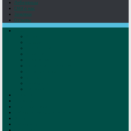
Лебедянцы
СМИ о нас
Земляки
Отзывы
О нас
Устав
Документы
Руководство
Команда
Правление
Попечительский совет
Отчёты фонда
Контакты
Реквизиты
Решение
Новости
Проекты
Дом Игумновых
Лебедянские художники
Фото
Лебедянцы
СМИ о нас