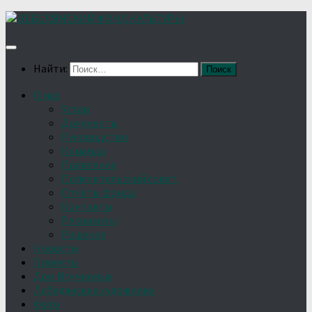
Найти:
О нас
Устав
Документы
Руководство
Команда
Правление
Попечительский совет
Отчёты фонда
Контакты
Реквизиты
Решение
Новости
Проекты
Дом Игумновых
Лебедянские художники
Фото