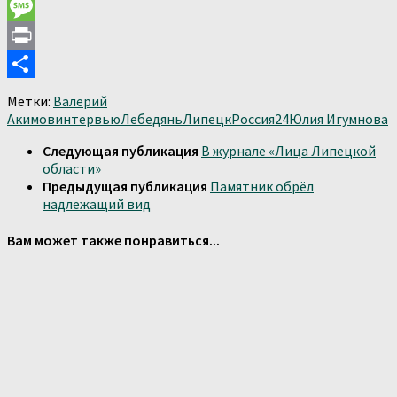
Email
Message
Print
Отправить
Метки:
Валерий
Акимов
интервью
Лебедянь
Липецк
Россия24
Юлия Игумнова
Следующая публикация
В журнале «Лица Липецкой
области»
Предыдущая публикация
Памятник обрёл
надлежащий вид
Вам может также понравиться...