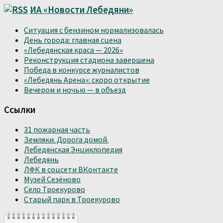
ИА «Новости Лебедяни»
Ситуация с бензином нормализовалась
День города: главная сцена
«Лебедянская краса — 2026»
Реконструкция стадиона завершена
Победа в конкурсе журналистов
«Лебедянь Арена»: скоро открытие
Вечером и ночью — в объезд
Ссылки
31 пожарная часть
Земляки. Дорога домой.
Лебедянская Энциклопедия
Лебедянь
ЛФК в соцсети ВКонтакте
Музей Сезёново
Село Троекурово
Старый парк в Троекурово