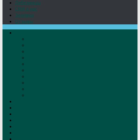
Лебедянцы
СМИ о нас
Земляки
Отзывы
О нас
Устав
Документы
Руководство
Команда
Правление
Попечительский совет
Отчёты фонда
Контакты
Реквизиты
Решение
Новости
Проекты
Дом Игумновых
Лебедянские художники
Фото
Лебедянцы
СМИ о нас