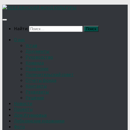
Найти:
О нас
Устав
Документы
Руководство
Команда
Правление
Попечительский совет
Отчёты фонда
Контакты
Реквизиты
Решение
Новости
Проекты
Дом Игумновых
Лебедянские художники
Фото