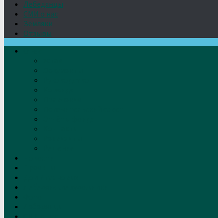
Лебедянцы
СМИ о нас
Земляки
Отзывы
О нас
Устав
Документы
Руководство
Команда
Правление
Попечительский совет
Отчёты фонда
Контакты
Реквизиты
Решение
Новости
Проекты
Дом Игумновых
Лебедянские художники
Фото
Лебедянцы
СМИ о нас