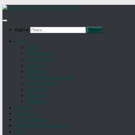
Найти:
О нас
Устав
Документы
Руководство
Команда
Правление
Попечительский совет
Отчёты фонда
Контакты
Реквизиты
Решение
Новости
Проекты
Дом Игумновых
Лебедянские художники
Фото