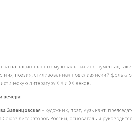
игра на национальных музыкальных инструментах, таких
о них; поэзия, стилизованная под славянский фольклор
истическую литературу XIX и XX веков.
и вечера:
ва Запенцовская
– художник, поэт, музыкант, председа
я Союза литераторов России, основатель и руководите