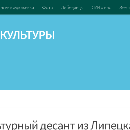
нские художники
Фото
Лебедянцы
СМИ о нас
Земл
турный десант из Липецк