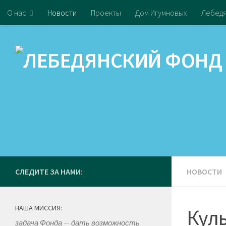
О нас
Новости
Проекты
Дом Игумновых
Лебедя
СЛЕДИТЕ ЗА НАМИ:
НОВОСТИ
НАША МИССИЯ:
Куль
задача Фонда — дать возможность