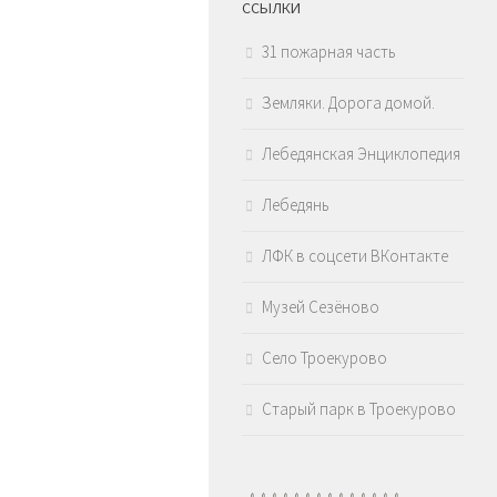
ССЫЛКИ
31 пожарная часть
Земляки. Дорога домой.
Лебедянская Энциклопедия
Лебедянь
ЛФК в соцсети ВКонтакте
Музей Сезёново
Село Троекурово
Старый парк в Троекурово