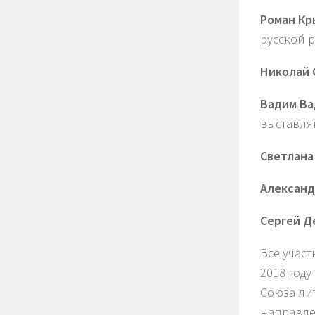
Роман Кр
русской 
Николай 
Вадим В
выставля
Светлана
Александ
Сергей Д
Все учас
2018 год
Союза ли
направлен