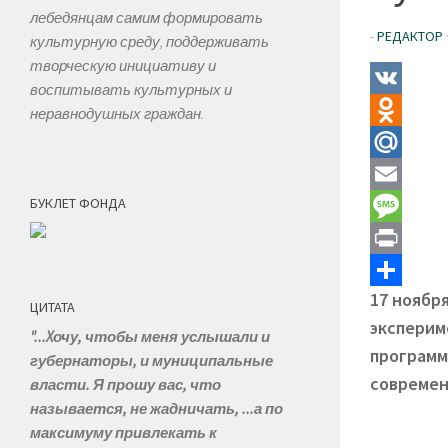
лебедянцам самим формировать
-
РЕДАКТОР
культурную среду, поддерживать
творческую инициативу и
воспитывать культурных и
VK
неравнодушных граждан.
Odnoklass
Mail.Ru
БУКЛЕТ ФОНДА
Email
Message
Print
17 ноябр
Отправит
ЦИТАТА
эксперим
"...Xочу, чтобы меня услышали и
программ
губернаторы, и муниципальные
современ
власти. Я прошу вас, что
называется, не жадничать, ...а по
максимуму привлекать к