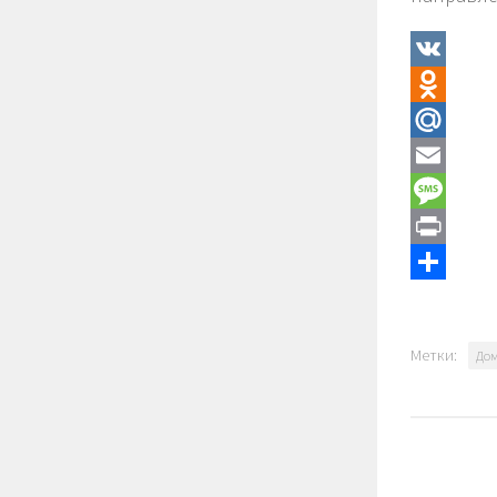
VK
Odnoklass
Mail.Ru
Email
Message
Print
Отправит
Метки:
Дом