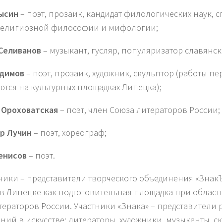
ысин
– поэт, прозаик, кандидат филологических наук, 
религиозной философии и мифологии;
Селиванов
– музыкант, гусляр, популяризатор славянск
адимов
– поэт, прозаик, художник, скульптор (работы п
ются на культурных площадках Липецка);
 Ороховатская
– поэт, член Союза литераторов России;
р Лучин
– поэт, хореограф;
енисов
– поэт.
тники – представители творческого объединения «Знак
у в Липецке как подготовительная площадка при облас
тераторов России. Участники «Знака» – представители
ий в искусстве: литераторы, художники, музыканты, ск