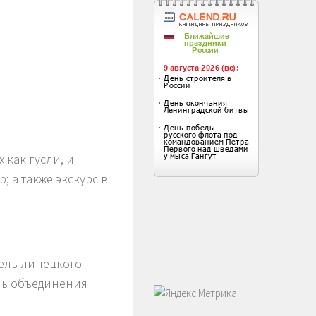
 как гусли, и
; а также экскурс в
тель липецкого
ль объединения