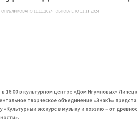
· ОПУБЛИКОВАНО
11.11.2024
· ОБНОВЛЕНО
11.11.2024
niki
я в 16:00 в культурном центре «Дом Игумновых» Липец
ь
ентальное творческое объединение «ЗнакЪ» предста
у «Культурный экскурс в музыку и поэзию – от древно
ности».