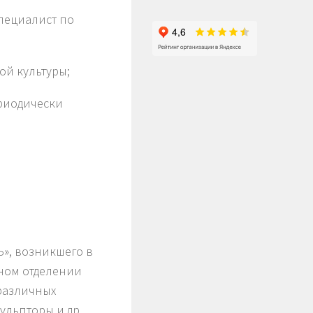
специалист по
ой культуры;
ериодически
Ъ», возникшего в
тном отделении
 различных
ульпторы и др.