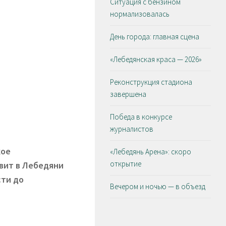
Ситуация с бензином
нормализовалась
День города: главная сцена
«Лебедянская краса — 2026»
Реконструкция стадиона
завершена
Победа в конкурсе
журналистов
кое
«Лебедянь Арена»: скоро
открытие
вит в Лебедяни
сти до
Вечером и ночью — в объезд