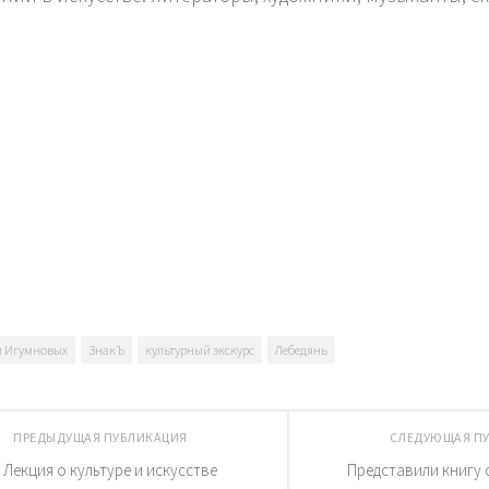
niki
ь
 Игумновых
ЗнакЪ
культурный экскурс
Лебедянь
ПРЕДЫДУЩАЯ ПУБЛИКАЦИЯ
СЛЕДУЮЩАЯ П
Лекция о культуре и искусстве
Представили книгу 