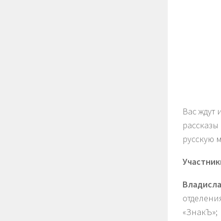
Вас ждут 
рассказы 
русскую м
Участник
Владисла
отделени
«ЗнакЪ»;