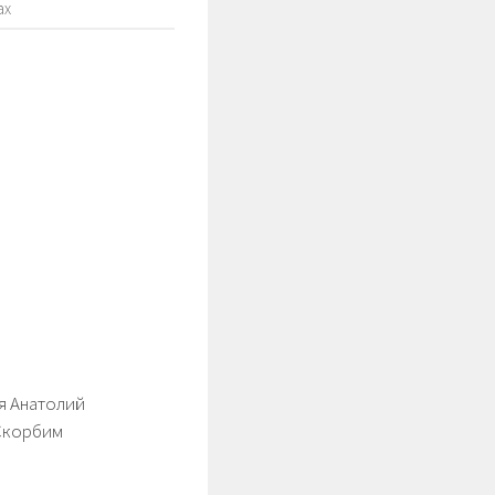
ах
я Анатолий
Скорбим