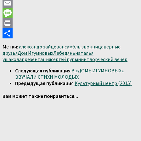
Mail.Ru
Email
Message
Print
Отправить
Метки:
александр зайцев
ансамбль звонница
верные
друзья
Дом Игумновых
Лебедянь
наталья
ушакова
презентация
сергей пупынин
творческий вечер
Следующая публикация
В «ДОМЕ ИГУМНОВЫХ»
ЗВУЧАЛИ СТИХИ МОЛОДЫХ
Предыдущая публикация
Культурный центр (2015)
Вам может также понравиться...