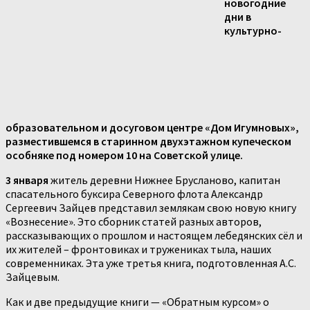
новогодние
дни в
культурно-
образовательном и досуговом центре «Дом Игумновых»,
разместившемся в старинном двухэтажном купеческом
особняке под номером 10 на Советской улице.
3 января
житель деревни Нижнее Брусланово, капитан
спасательного буксира Северного флота Александр
Сергеевич Зайцев представил землякам свою новую книгу
«Вознесение». Это сборник статей разных авторов,
рассказывающих о прошлом и настоящем лебедянских сёл и
их жителей – фронтовиках и тружениках тыла, наших
современниках. Эта уже третья книга, подготовленная А.С.
Зайцевым.
Как и две предыдущие книги — «Обратным курсом» о