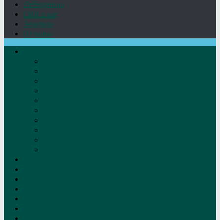
Лебедянцы
СМИ о нас
Земляки
Отзывы
О нас
Устав
Документы
Руководство
Команда
Правление
Попечительский совет
Отчёты фонда
Контакты
Реквизиты
Решение
Новости
Проекты
Дом Игумновых
Лебедянские художники
Фото
Лебедянцы
СМИ о нас