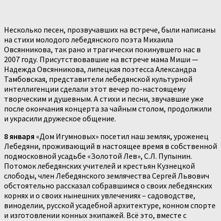
Несколько песен, прозвучавших на встрече, были написаны
на стихи молодого лебедянского поэта Михаила
Овсянникова, так рано и трагически покинувшего нас в
2007 году. Присутствовавшие на встрече мама Миши —
Надежда Овсянникова, липецкая поэтесса Александра
Тамбовская, представители лебедянской культурной
интеллигенции сделали этот вечер по-настоящему
творческим и душевным. А стихи и песни, звучавшие уже
после окончания концерта за чайным столом, продолжили
и украсили дружеское общение.
8 января
«Дом Игумновых» посетил наш земляк, уроженец
Лебедяни, проживающий в настоящее время в собственной
подмосковной усадьбе «Золотой Лев», С.Л. Пупынин.
Потомок лебедянских учителей и крестьян Кузнецкой
слободы, член Лебедянского землячества Сергей Львович
обстоятельно рассказал собравшимся о своих лебедянских
корнях и о своих нынешних увлечениях – садоводстве,
виноделии, русской усадебной архитектуре, конном спорте
и изготовлении конных экипажей. Всё это, вместе с