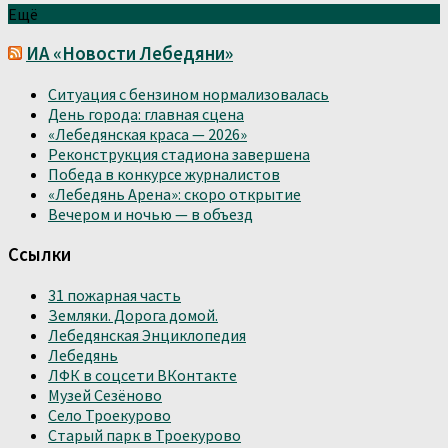
Ещё
ИА «Новости Лебедяни»
Ситуация с бензином нормализовалась
День города: главная сцена
«Лебедянская краса — 2026»
Реконструкция стадиона завершена
Победа в конкурсе журналистов
«Лебедянь Арена»: скоро открытие
Вечером и ночью — в объезд
Ссылки
31 пожарная часть
Земляки. Дорога домой.
Лебедянская Энциклопедия
Лебедянь
ЛФК в соцсети ВКонтакте
Музей Сезёново
Село Троекурово
Старый парк в Троекурово