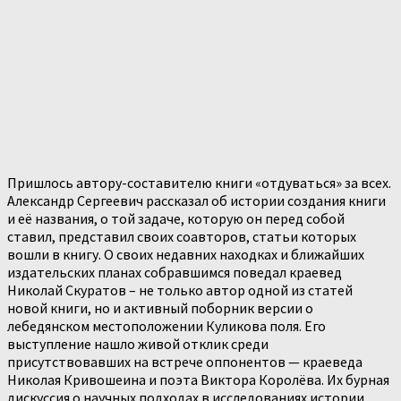
Пришлось автору-составителю книги «отдуваться» за всех.
Александр Сергеевич рассказал об истории создания книги
и её названия, о той задаче, которую он перед собой
ставил, представил своих соавторов, статьи которых
вошли в книгу. О своих недавних находках и ближайших
издательских планах собравшимся поведал краевед
Николай Скуратов – не только автор одной из статей
новой книги, но и активный поборник версии о
лебедянском местоположении Куликова поля. Его
выступление нашло живой отклик среди
присутствовавших на встрече оппонентов — краеведа
Николая Кривошеина и поэта Виктора Королёва. Их бурная
дискуссия о научных подходах в исследованиях истории