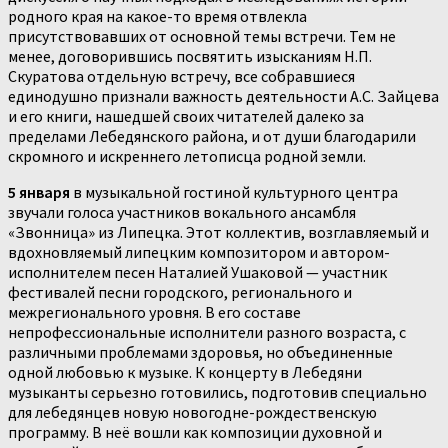
родного края на какое-то время отвлекла
присутствовавших от основной темы встречи. Тем не
менее, договорившись посвятить изысканиям Н.П.
Скуратова отдельную встречу, все собравшиеся
единодушно признали важность деятельности А.С. Зайцева
и его книги, нашедшей своих читателей далеко за
пределами Лебедянского района, и от души благодарили
скромного и искреннего летописца родной земли.
5 января
в музыкальной гостиной культурного центра
звучали голоса участников вокального ансамбля
«Звонница» из Липецка. Этот коллектив, возглавляемый и
вдохновляемый липецким композитором и автором-
исполнителем песен Наталией Ушаковой — участник
фестивалей песни городского, регионального и
межрегионального уровня. В его составе
непрофессиональные исполнители разного возраста, с
различными проблемами здоровья, но объединенные
одной любовью к музыке. К концерту в Лебедяни
музыканты серьезно готовились, подготовив специально
для лебедянцев новую новогодне-рождественскую
программу. В неё вошли как композиции духовной и