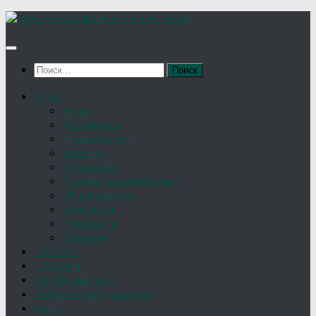
Найти:
О нас
Устав
Документы
Руководство
Команда
Правление
Попечительский совет
Отчёты фонда
Контакты
Реквизиты
Решение
Новости
Проекты
Дом Игумновых
Лебедянские художники
Фото