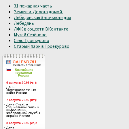
31 пожарная часть
Земляки. Дорога домой.
Лебедянская Энциклопедия
Лебедянь
ЛФК в соцсети ВКонтакте
Музей Сезёново
Село Троекурово
Старый парк в Троекурово