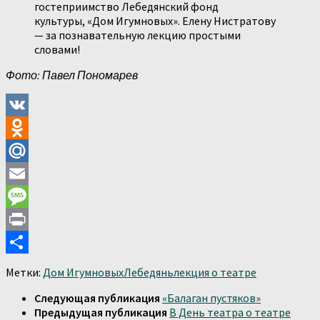
гостеприимство Лебедянский фонд
культуры, «Дом Игумновых». Елену Нистратову
— за познавательную лекцию простыми
словами!
Фото: Павел Пономарев
VK
Odnoklassniki
Mail.Ru
Email
Message
Print
Отправить
Метки:
Дом Игумновых
Лебедянь
лекция о театре
Следующая публикация
«Балаган пустяков»
Предыдущая публикация
В День театра о театре