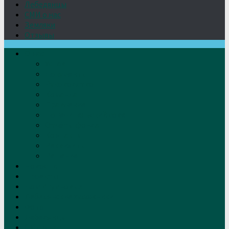
Лебедянцы
СМИ о нас
Земляки
Отзывы
О нас
Устав
Документы
Руководство
Команда
Правление
Попечительский совет
Отчёты фонда
Контакты
Реквизиты
Решение
Новости
Проекты
Дом Игумновых
Лебедянские художники
Фото
Лебедянцы
СМИ о нас