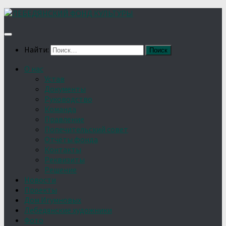
Найти:
О нас
Устав
Документы
Руководство
Команда
Правление
Попечительский совет
Отчёты фонда
Контакты
Реквизиты
Решение
Новости
Проекты
Дом Игумновых
Лебедянские художники
Фото