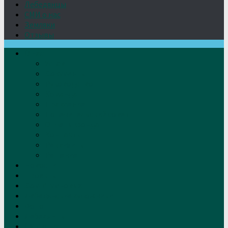
Лебедянцы
СМИ о нас
Земляки
Отзывы
О нас
Устав
Документы
Руководство
Команда
Правление
Попечительский совет
Отчёты фонда
Контакты
Реквизиты
Решение
Новости
Проекты
Дом Игумновых
Лебедянские художники
Фото
Лебедянцы
СМИ о нас