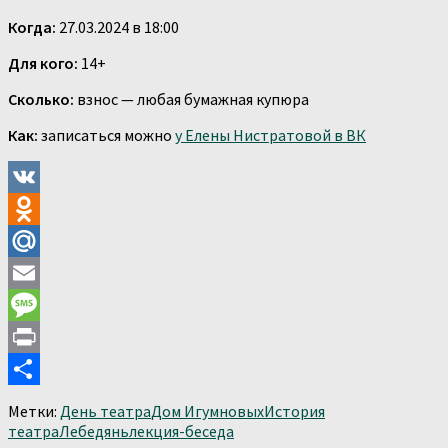
Когда:
27.03.2024 в 18:00
Для кого:
14+
Сколько:
взнос — любая бумажная купюра
Как:
записаться можно
у Елены Нистратовой в ВК
VK
Odnoklassniki
Mail.Ru
Email
Message
Print
Отправить
Метки:
День театра
Дом Игумновых
История
театра
Лебедянь
лекция-беседа