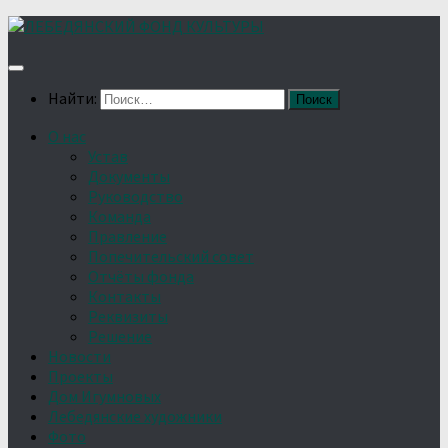
Найти:
О нас
Устав
Документы
Руководство
Команда
Правление
Попечительский совет
Отчёты фонда
Контакты
Реквизиты
Решение
Новости
Проекты
Дом Игумновых
Лебедянские художники
Фото