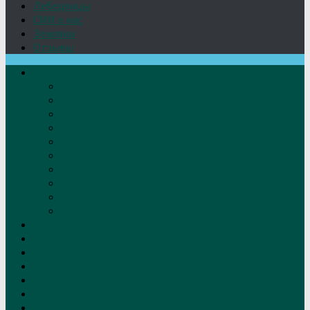
Лебедянцы
СМИ о нас
Земляки
Отзывы
О нас
Устав
Документы
Руководство
Команда
Правление
Попечительский совет
Отчёты фонда
Контакты
Реквизиты
Решение
Новости
Проекты
Дом Игумновых
Лебедянские художники
Фото
Лебедянцы
СМИ о нас