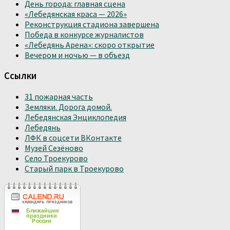
День города: главная сцена
«Лебедянская краса — 2026»
Реконструкция стадиона завершена
Победа в конкурсе журналистов
«Лебедянь Арена»: скоро открытие
Вечером и ночью — в объезд
Ссылки
31 пожарная часть
Земляки. Дорога домой.
Лебедянская Энциклопедия
Лебедянь
ЛФК в соцсети ВКонтакте
Музей Сезёново
Село Троекурово
Старый парк в Троекурово