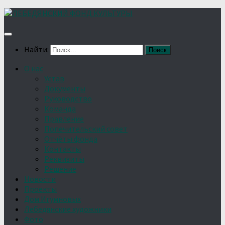
Найти:
О нас
Устав
Документы
Руководство
Команда
Правление
Попечительский совет
Отчёты фонда
Контакты
Реквизиты
Решение
Новости
Проекты
Дом Игумновых
Лебедянские художники
Фото