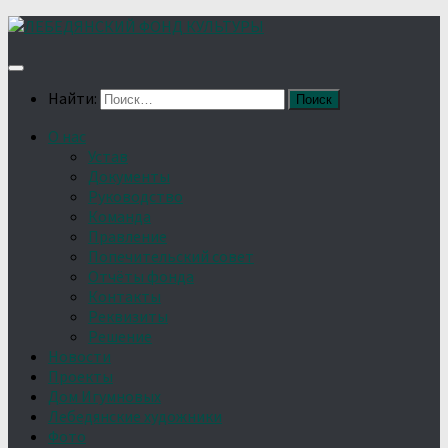
Найти:
О нас
Устав
Документы
Руководство
Команда
Правление
Попечительский совет
Отчёты фонда
Контакты
Реквизиты
Решение
Новости
Проекты
Дом Игумновых
Лебедянские художники
Фото