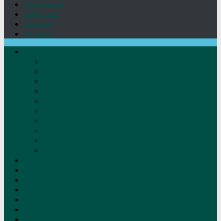
Лебедянцы
СМИ о нас
Земляки
Отзывы
О нас
Устав
Документы
Руководство
Команда
Правление
Попечительский совет
Отчёты фонда
Контакты
Реквизиты
Решение
Новости
Проекты
Дом Игумновых
Лебедянские художники
Фото
Лебедянцы
СМИ о нас