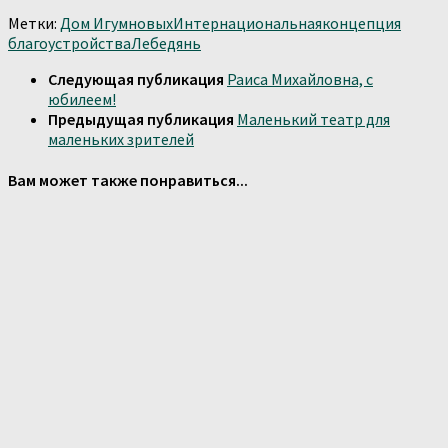
Отправить
Метки:
Дом Игумновых
Интернациональная
концепция
благоустройства
Лебедянь
Следующая публикация
Раиса Михайловна, с
юбилеем!
Предыдущая публикация
Маленький театр для
маленьких зрителей
Вам может также понравиться...