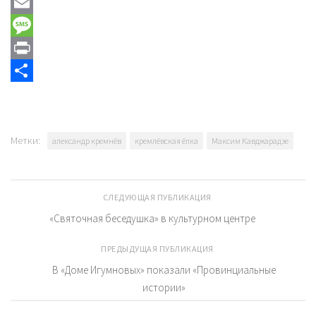
Mail.Ru
Email
Message
Print
Отправить
Метки:
александр кремнёв
кремлёвская ёлка
Максим Кавджарадзе
СЛЕДУЮЩАЯ ПУБЛИКАЦИЯ
«Святочная беседушка» в культурном центре
ПРЕДЫДУЩАЯ ПУБЛИКАЦИЯ
В «Доме Игумновых» показали «Провинциальные
истории»