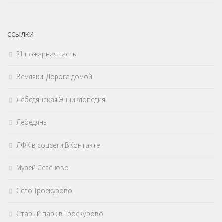
ССЫЛКИ
31 пожарная часть
Земляки. Дорога домой.
Лебедянская Энциклопедия
Лебедянь
ЛФК в соцсети ВКонтакте
Музей Сезёново
Село Троекурово
Старый парк в Троекурово