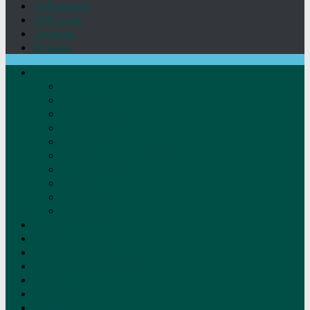
Лебедянцы
СМИ о нас
Земляки
Отзывы
О нас
Устав
Документы
Руководство
Команда
Правление
Попечительский совет
Отчёты фонда
Контакты
Реквизиты
Решение
Новости
Проекты
Дом Игумновых
Лебедянские художники
Фото
Лебедянцы
СМИ о нас