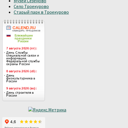
Музей Сезёново
Село Троекурово
Старый парк в Троекурово