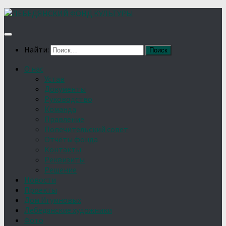
Найти:
О нас
Устав
Документы
Руководство
Команда
Правление
Попечительский совет
Отчёты фонда
Контакты
Реквизиты
Решение
Новости
Проекты
Дом Игумновых
Лебедянские художники
Фото