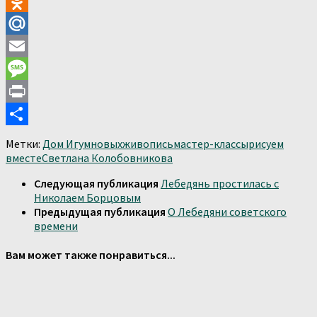
VK
Odnoklassniki
Mail.Ru
Email
Message
Print
Отправить
Метки:
Дом Игумновых
живопись
мастер-классы
рисуем
вместе
Светлана Колобовникова
Следующая публикация
Лебедянь простилась с
Николаем Борцовым
Предыдущая публикация
О Лебедяни советского
времени
Вам может также понравиться...