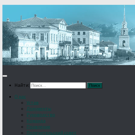
Найти:
О нас
Устав
Документы
Руководство
Команда
Правление
Попечительский совет