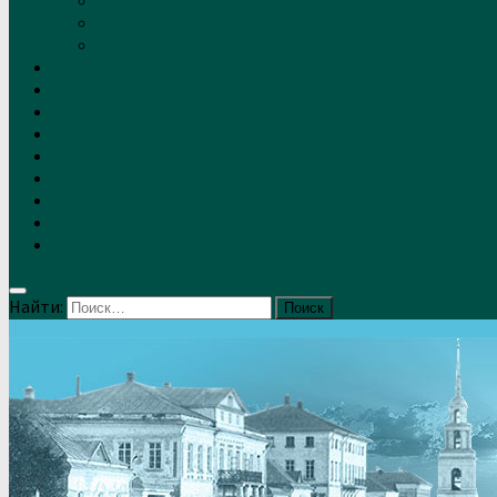
Контакты
Реквизиты
Решение
Новости
Проекты
Дом Игумновых
Лебедянские художники
Фото
Лебедянцы
СМИ о нас
Земляки
Отзывы
Найти: