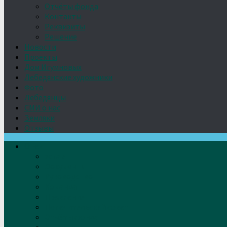
Отчёты фонда
Контакты
Реквизиты
Решение
Новости
Проекты
Дом Игумновых
Лебедянские художники
Фото
Лебедянцы
СМИ о нас
Земляки
Отзывы
О нас
Устав
Документы
Руководство
Команда
Правление
Попечительский совет
Отчёты фонда