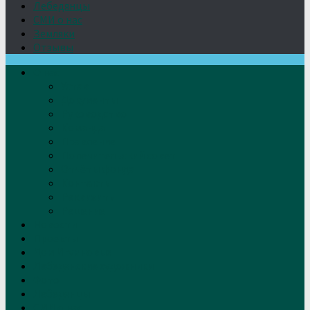
Лебедянцы
СМИ о нас
Земляки
Отзывы
О нас
Устав
Документы
Руководство
Команда
Правление
Попечительский совет
Отчёты фонда
Контакты
Реквизиты
Решение
Новости
Проекты
Дом Игумновых
Лебедянские художники
Фото
Лебедянцы
СМИ о нас