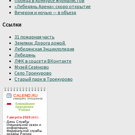
Победа в конкурсе журналистов
«Лебедянь Арена»: скоро открытие
Вечером и ночью — в объезд
Ссылки
31 пожарная часть
Земляки. Дорога домой.
Лебедянская Энциклопедия
Лебедянь
ЛФК в соцсети ВКонтакте
Музей Сезёново
Село Троекурово
Старый парк в Троекурово