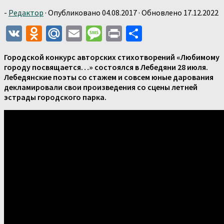
-
Редактор
· Опубликовано
04.08.2017
· Обновлено
17.12.2022
VK
Odnoklassniki
Mail.Ru
Email
Message
Print
Отправить
Городской конкурс авторских стихотворений «Любимому
городу посвящается…» состоялся в Лебедяни 28 июля.
Лебедянские поэты со стажем и совсем юные дарования
декламировали свои произведения со сцены летней
эстрады городского парка.