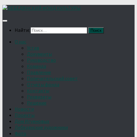
Найти:
О нас
Устав
Документы
Руководство
Команда
Правление
Попечительский совет
Отчёты фонда
Контакты
Реквизиты
Решение
Новости
Проекты
Дом Игумновых
Лебедянские художники
Фото