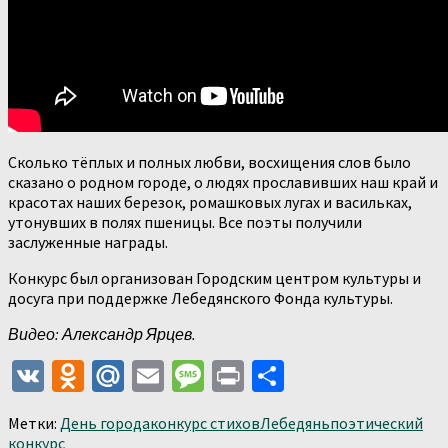
Сколько тёплых и полных любви, восхищения слов было
сказано о родном городе, о людях прославивших наш край и
красотах наших березок, ромашковых лугах и васильках,
утонувших в полях пшеницы. Все поэты получили
заслуженные награды.
Конкурс был организован Городским центром культуры и
досуга при поддержке Лебедянского Фонда культуры.
Видео: Александр Ярцев.
VK
Odnoklassniki
Mail.Ru
Email
Message
Print
Отправить
Метки:
День города
конкурс стихов
Лебедянь
поэтический
конкурс