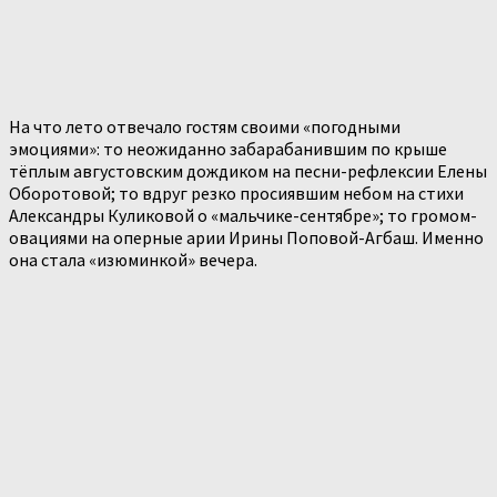
На что лето отвечало гостям своими «погодными
эмоциями»: то неожиданно забарабанившим по крыше
тёплым августовским дождиком на песни-рефлексии Елены
Оборотовой; то вдруг резко просиявшим небом на стихи
Александры Куликовой о «мальчике-сентябре»; то громом-
овациями на оперные арии Ирины Поповой-Агбаш. Именно
она стала «изюминкой» вечера.