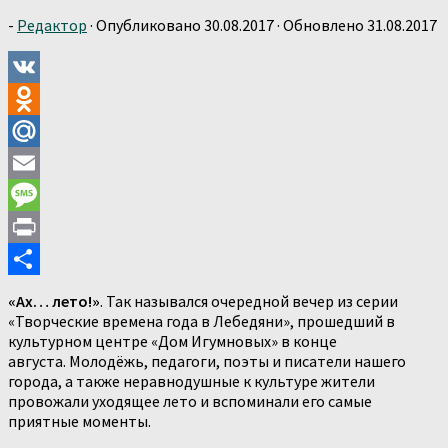
-
Редактор
· Опубликовано
30.08.2017
· Обновлено
31.08.2017
VK
Odnoklassniki
Mail.Ru
Email
Message
Print
Отправить
«Ах… лето!»
. Так назывался очередной вечер из серии
«Творческие времена года в Лебедяни», прошедший в
культурном центре «Дом Игумновых» в конце
августа. Молодёжь, педагоги, поэты и писатели нашего
города, а также неравнодушные к культуре жители
провожали уходящее лето и вспоминали его самые
приятные моменты.