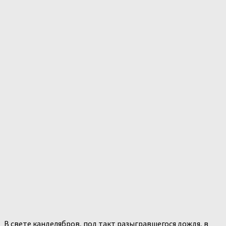
В свете канделябров, под такт разыгравшегося дождя, в