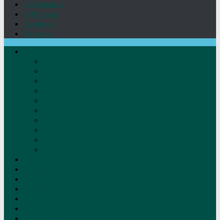
Лебедянцы
СМИ о нас
Земляки
Отзывы
О нас
Устав
Документы
Руководство
Команда
Правление
Попечительский совет
Отчёты фонда
Контакты
Реквизиты
Решение
Новости
Проекты
Дом Игумновых
Лебедянские художники
Фото
Лебедянцы
СМИ о нас