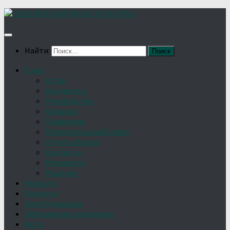
Найти:
О нас
Устав
Документы
Руководство
Команда
Правление
Попечительский совет
Отчёты фонда
Контакты
Реквизиты
Решение
Новости
Проекты
Дом Игумновых
Лебедянские художники
Фото