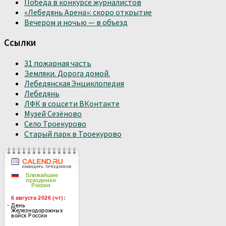
Победа в конкурсе журналистов
«Лебедянь Арена»: скоро открытие
Вечером и ночью — в объезд
Ссылки
31 пожарная часть
Земляки. Дорога домой.
Лебедянская Энциклопедия
Лебедянь
ЛФК в соцсети ВКонтакте
Музей Сезёново
Село Троекурово
Старый парк в Троекурово