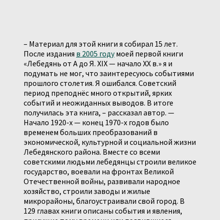
– Материал для этой книги я собирал 15 лет.
После издания
в 2005 году
моей первой книги
«Лебедянь от А до Я. XIX — начало XX в.» я и
подумать не мог, что заинтересуюсь событиями
прошлого столетия. Я ошибался. Советский
период преподнёс много открытий, ярких
событий и неожиданных выводов. В итоге
получилась эта книга, – рассказал автор. —
Начало 1920-х — конец 1970-х годов было
временем больших преобразований в
экономической, культурной и социальной жизни
Лебедянского района. Вместе со всеми
советскими людьми лебедянцы строили великое
государство, воевали на фронтах Великой
Отечественной войны, развивали народное
хозяйство, строили заводы и жилые
микрорайоны, благоустраивали свой город. В
129 главах книги описаны события и явления,