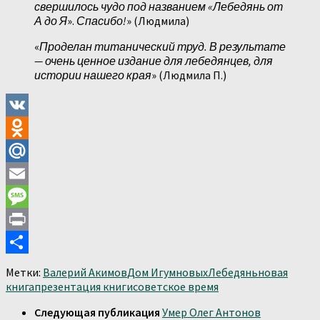
свершилось чудо под названием «Лебедянь от
А до Я
».
Спасибо!
» (Людмила)
«
Проделан титанический труд. В результате
— очень ценное издание для лебедянцев, для
истории нашего края
» (Людмила П.)
VK
Odnoklassniki
Mail.Ru
Email
Message
Print
Отправить
Метки:
Валерий Акимов
Дом Игумновых
Лебедянь
новая
книга
презентация книги
советское время
Следующая публикация
Умер Олег Антонов