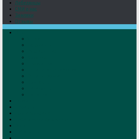
Лебедянцы
СМИ о нас
Земляки
Отзывы
О нас
Устав
Документы
Руководство
Команда
Правление
Попечительский совет
Отчёты фонда
Контакты
Реквизиты
Решение
Новости
Проекты
Дом Игумновых
Лебедянские художники
Фото
Лебедянцы
СМИ о нас