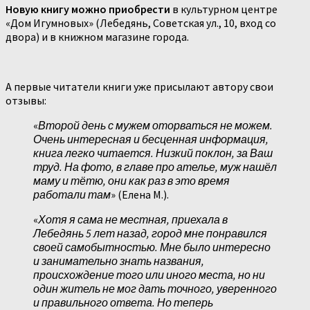
Новую книгу можно приобрести
в культурном центре
«Дом Игумновых» (Лебедянь, Советская ул., 10, вход со
двора) и в книжном магазине города.
А первые читатели книги уже присылают автору свои
отзывы:
«
Второй день с мужем оторваться не можем.
Очень интересная и бесценная информация,
книга легко читается. Низкий поклон, за Ваш
труд. На фото, в главе про ателье, муж нашёл
маму и тётю, они как раз в это время
работали там
» (Елена М.).
«
Хотя я сама не местная, приехала в
Лебедянь 5 лет назад, город мне понравился
своей самобытностью. Мне было интересно
и занимательно знать названия,
происхождение того или иного места, но ни
один житель не мог дать точного, уверенного
и правильного ответа. Но теперь