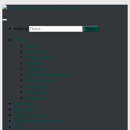
Найти:
О нас
Устав
Документы
Руководство
Команда
Правление
Попечительский совет
Отчёты фонда
Контакты
Реквизиты
Решение
Новости
Проекты
Дом Игумновых
Лебедянские художники
Фото