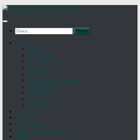
Найти:
О нас
Устав
Документы
Руководство
Команда
Правление
Попечительский совет
Отчёты фонда
Контакты
Реквизиты
Решение
Новости
Проекты
Дом Игумновых
Лебедянские художники
Фото