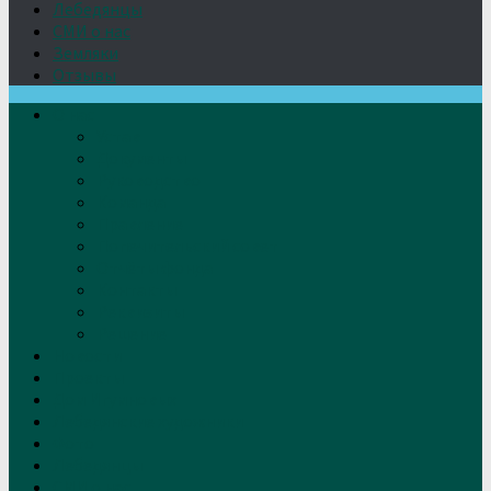
Лебедянцы
СМИ о нас
Земляки
Отзывы
О нас
Устав
Документы
Руководство
Команда
Правление
Попечительский совет
Отчёты фонда
Контакты
Реквизиты
Решение
Новости
Проекты
Дом Игумновых
Лебедянские художники
Фото
Лебедянцы
СМИ о нас