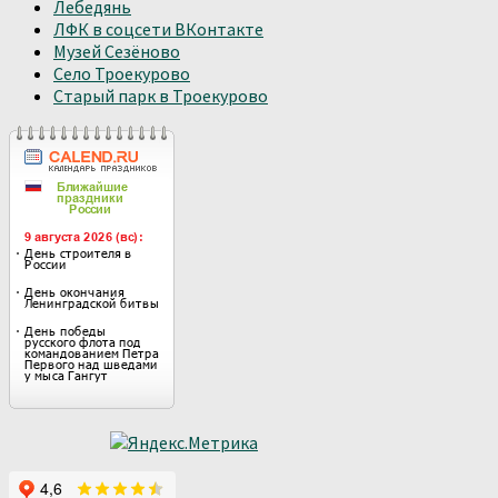
Лебедянь
ЛФК в соцсети ВКонтакте
Музей Сезёново
Село Троекурово
Старый парк в Троекурово