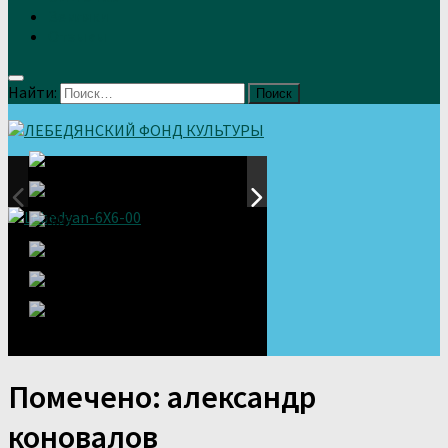
Земляки
Отзывы
Найти:
Помечено:
александр
коновалов