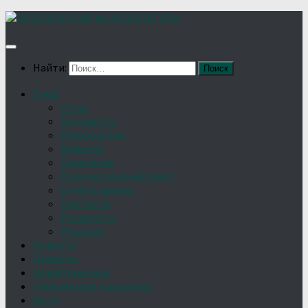
Найти:
О нас
Устав
Документы
Руководство
Команда
Правление
Попечительский совет
Отчёты фонда
Контакты
Реквизиты
Решение
Новости
Проекты
Дом Игумновых
Лебедянские художники
Фото