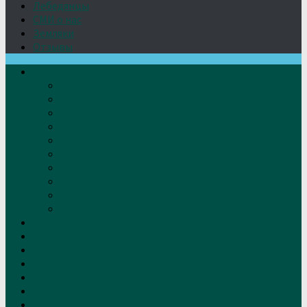
Лебедянцы
СМИ о нас
Земляки
Отзывы
О нас
Устав
Документы
Руководство
Команда
Правление
Попечительский совет
Отчёты фонда
Контакты
Реквизиты
Решение
Новости
Проекты
Дом Игумновых
Лебедянские художники
Фото
Лебедянцы
СМИ о нас