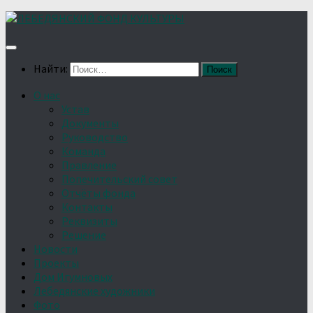
Найти:
О нас
Устав
Документы
Руководство
Команда
Правление
Попечительский совет
Отчёты фонда
Контакты
Реквизиты
Решение
Новости
Проекты
Дом Игумновых
Лебедянские художники
Фото