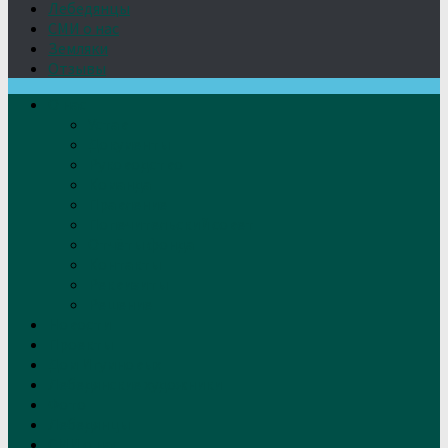
Лебедянцы
СМИ о нас
Земляки
Отзывы
О нас
Устав
Документы
Руководство
Команда
Правление
Попечительский совет
Отчёты фонда
Контакты
Реквизиты
Решение
Новости
Проекты
Дом Игумновых
Лебедянские художники
Фото
Лебедянцы
СМИ о нас