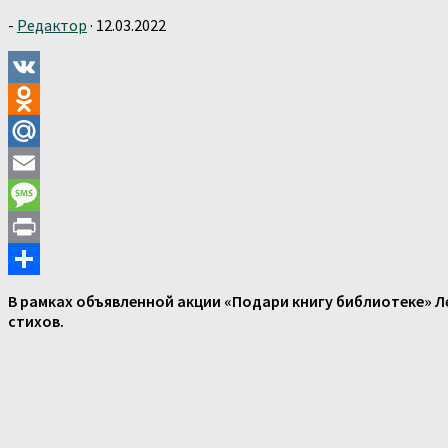
-
Редактор
·
12.03.2022
VK
Odnoklassniki
Mail.Ru
Email
Message
Print
Отправить
В рамках объявленной акции «Подари книгу библиотеке» Л
стихов.