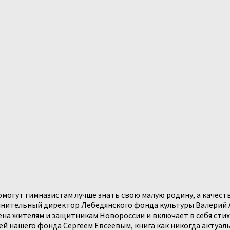
омогут гимназистам лучше знать свою малую родину, а качес
олнительный директор Лебедянского фонда культуры Валерий 
щена жителям и защитникам Новороссии и включает в себя ст
ей нашего фонда Сергеем Евсеевым, книга как никогда актуал