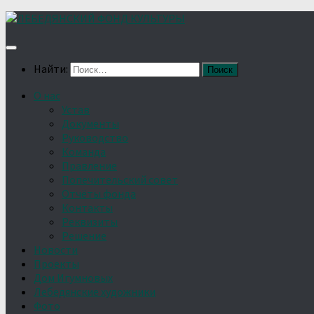
Найти:
О нас
Устав
Документы
Руководство
Команда
Правление
Попечительский совет
Отчёты фонда
Контакты
Реквизиты
Решение
Новости
Проекты
Дом Игумновых
Лебедянские художники
Фото