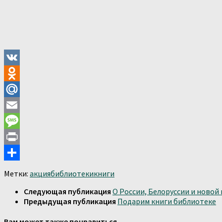
VK
Odnoklassniki
Mail.Ru
Email
Message
Print
Отправить
Метки:
акция
библиотеки
книги
Следующая публикация
О России, Белоруссии и новой 
Предыдущая публикация
Подарим книги библиотеке
Вам может также понравиться...