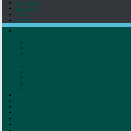
Лебедянцы
СМИ о нас
Земляки
Отзывы
О нас
Устав
Документы
Руководство
Команда
Правление
Попечительский совет
Отчёты фонда
Контакты
Реквизиты
Решение
Новости
Проекты
Дом Игумновых
Лебедянские художники
Фото
Лебедянцы
СМИ о нас