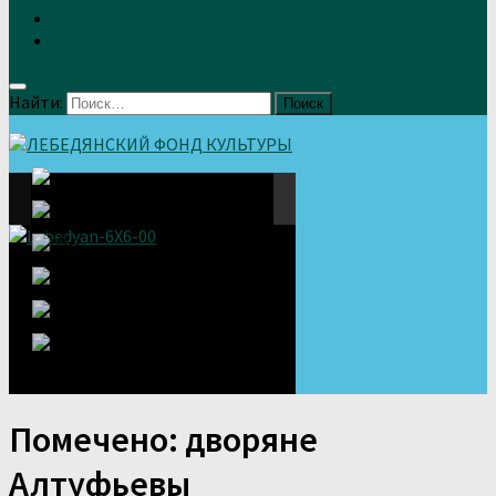
Земляки
Отзывы
Найти:
Помечено:
дворяне
Алтуфьевы