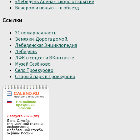
«Лебедянь Арена»: скоро открытие
Вечером и ночью — в объезд
Ссылки
31 пожарная часть
Земляки. Дорога домой.
Лебедянская Энциклопедия
Лебедянь
ЛФК в соцсети ВКонтакте
Музей Сезёново
Село Троекурово
Старый парк в Троекурово