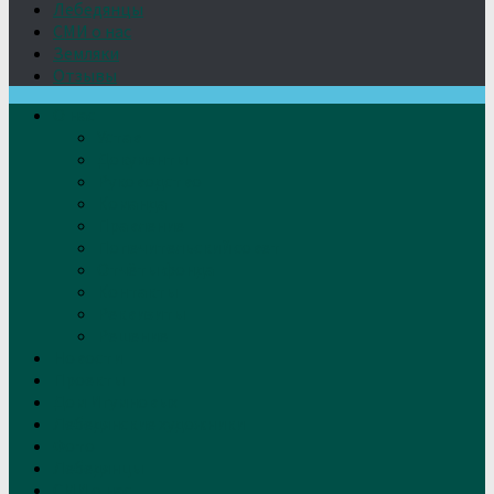
Лебедянцы
СМИ о нас
Земляки
Отзывы
О нас
Устав
Документы
Руководство
Команда
Правление
Попечительский совет
Отчёты фонда
Контакты
Реквизиты
Решение
Новости
Проекты
Дом Игумновых
Лебедянские художники
Фото
Лебедянцы
СМИ о нас