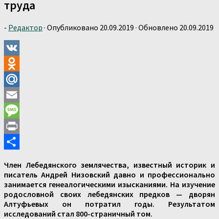
труда
-
Редактор
· Опубликовано
20.09.2019
· Обновлено
20.09.2019
VK
Odnoklassniki
Mail.Ru
Email
Message
Print
Отправить
Член Лебедянского землячества, известный историк и
писатель Андрей Низовский давно и профессионально
занимается генеалогическими изысканиями. На изучение
родословной своих лебедянских предков — дворян
Алтуфьевых он потратил годы. Результатом
исследований стал 800-страничный том.