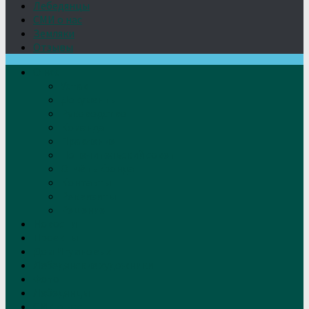
Лебедянцы
СМИ о нас
Земляки
Отзывы
О нас
Устав
Документы
Руководство
Команда
Правление
Попечительский совет
Отчёты фонда
Контакты
Реквизиты
Решение
Новости
Проекты
Дом Игумновых
Лебедянские художники
Фото
Лебедянцы
СМИ о нас