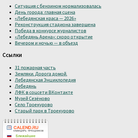
Ситуация с бензином нормализовалась
День города: главная сцена
«Лебедянская краса — 2026»
Реконструкция стадиона завершена
Победа в конкурсе журналистов
«Лебедянь Арена»: скоро открытие
Вечером и ночью — в объезд
Ссылки
31 пожарная часть
Земляки. Дорога домой.
Лебедянская Энциклопедия
Лебедянь
ЛФК в соцсети ВКонтакте
Музей Сезёново
Село Троекурово
Старый парк в Троекурово