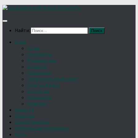
Найти:
О нас
Устав
Документы
Руководство
Команда
Правление
Попечительский совет
Отчёты фонда
Контакты
Реквизиты
Решение
Новости
Проекты
Дом Игумновых
Лебедянские художники
Фото