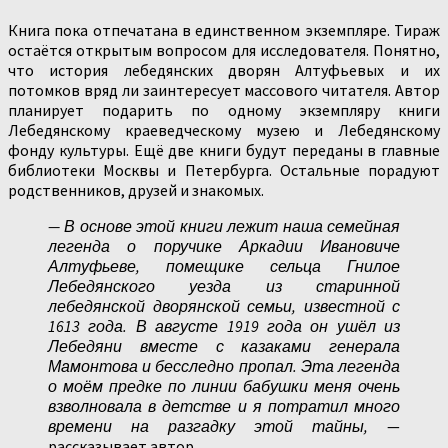
Книга пока отпечатана в единственном экземпляре. Тираж
остаётся открытым вопросом для исследователя. Понятно,
что история лебедянских дворян Алтуфьевых и их
потомков вряд ли заинтересует массового читателя. Автор
планирует подарить по одному экземпляру книги
Лебедянскому краеведческому музею и Лебедянскому
фонду культуры. Ещё две книги будут переданы в главные
библиотеки Москвы и Петербурга. Остальные порадуют
родственников, друзей и знакомых.
— В основе этой книги лежит наша семейная
легенда о поручике Аркадии Ивановиче
Алтуфьеве, помещике сельца Гнилое
Лебедянского уезда из старинной
лебедянской дворянской семьи, известной с
1613 года. В августе 1919 года он ушёл из
Лебедяни вместе с казаками генерала
Мамонтова и бесследно пропал. Эта легенда
о моём предке по линии бабушки меня очень
взволновала в детстве и я потратил много
времени на разгадку этой тайны,
—
рассказывает автор.