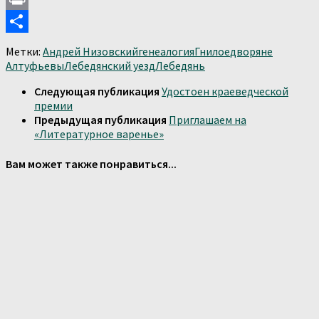
Print
Отправить
Метки:
Андрей Низовский
генеалогия
Гнилое
дворяне
Алтуфьевы
Лебедянский уезд
Лебедянь
Следующая публикация
Удостоен краеведческой
премии
Предыдущая публикация
Приглашаем на
«Литературное варенье»
Вам может также понравиться...