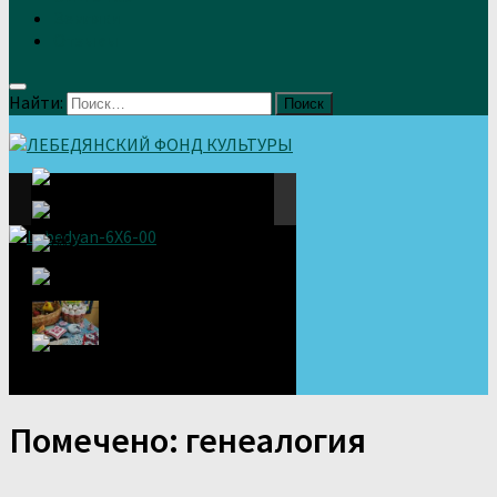
Земляки
Отзывы
Найти:
Помечено:
генеалогия