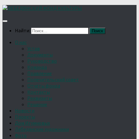
Найти:
О нас
Устав
Документы
Руководство
Команда
Правление
Попечительский совет
Отчёты фонда
Контакты
Реквизиты
Решение
Новости
Проекты
Дом Игумновых
Лебедянские художники
Фото