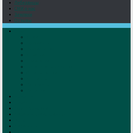
Лебедянцы
СМИ о нас
Земляки
Отзывы
О нас
Устав
Документы
Руководство
Команда
Правление
Попечительский совет
Отчёты фонда
Контакты
Реквизиты
Решение
Новости
Проекты
Дом Игумновых
Лебедянские художники
Фото
Лебедянцы
СМИ о нас