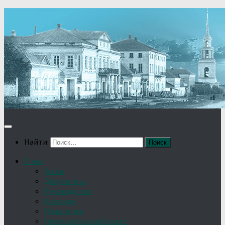
Найти:
О нас
Устав
Документы
Руководство
Команда
Правление
Попечительский совет