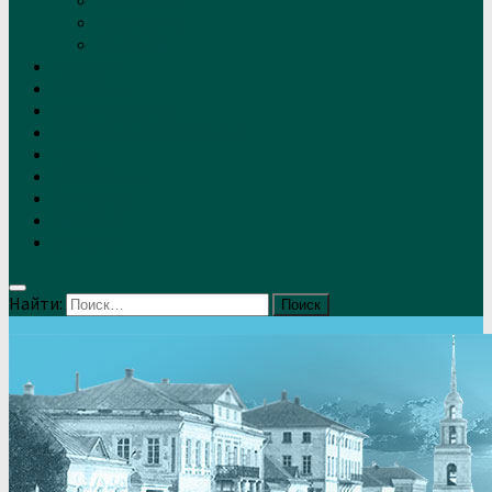
Контакты
Реквизиты
Решение
Новости
Проекты
Дом Игумновых
Лебедянские художники
Фото
Лебедянцы
СМИ о нас
Земляки
Отзывы
Найти: