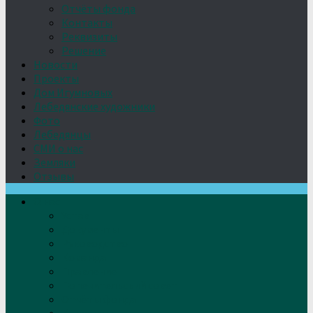
Отчёты фонда
Контакты
Реквизиты
Решение
Новости
Проекты
Дом Игумновых
Лебедянские художники
Фото
Лебедянцы
СМИ о нас
Земляки
Отзывы
О нас
Устав
Документы
Руководство
Команда
Правление
Попечительский совет
Отчёты фонда