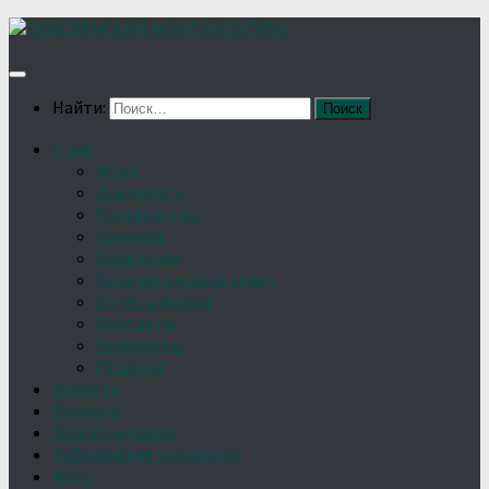
Найти:
О нас
Устав
Документы
Руководство
Команда
Правление
Попечительский совет
Отчёты фонда
Контакты
Реквизиты
Решение
Новости
Проекты
Дом Игумновых
Лебедянские художники
Фото