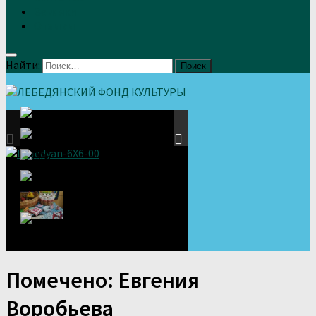
Земляки
Отзывы
Найти:
Помечено:
Евгения
Воробьева