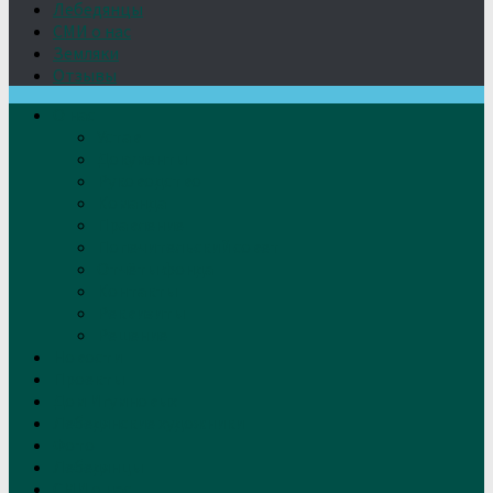
Лебедянцы
СМИ о нас
Земляки
Отзывы
О нас
Устав
Документы
Руководство
Команда
Правление
Попечительский совет
Отчёты фонда
Контакты
Реквизиты
Решение
Новости
Проекты
Дом Игумновых
Лебедянские художники
Фото
Лебедянцы
СМИ о нас