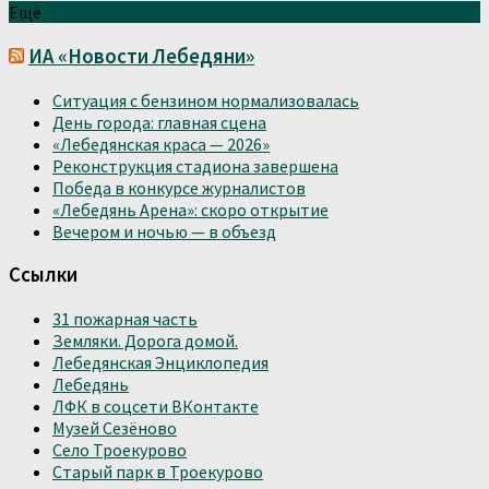
Ещё
ИА «Новости Лебедяни»
Ситуация с бензином нормализовалась
День города: главная сцена
«Лебедянская краса — 2026»
Реконструкция стадиона завершена
Победа в конкурсе журналистов
«Лебедянь Арена»: скоро открытие
Вечером и ночью — в объезд
Ссылки
31 пожарная часть
Земляки. Дорога домой.
Лебедянская Энциклопедия
Лебедянь
ЛФК в соцсети ВКонтакте
Музей Сезёново
Село Троекурово
Старый парк в Троекурово