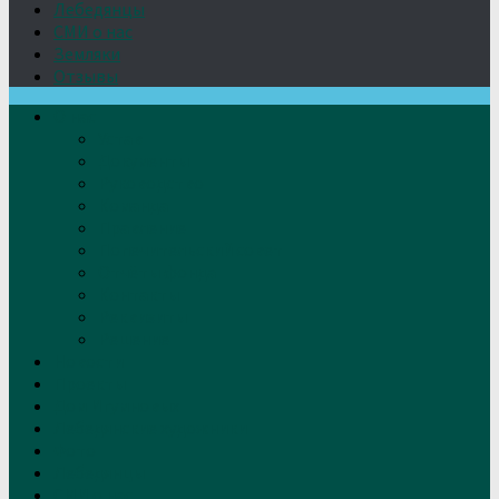
Лебедянцы
СМИ о нас
Земляки
Отзывы
О нас
Устав
Документы
Руководство
Команда
Правление
Попечительский совет
Отчёты фонда
Контакты
Реквизиты
Решение
Новости
Проекты
Дом Игумновых
Лебедянские художники
Фото
Лебедянцы
СМИ о нас