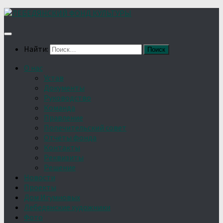
Найти:
О нас
Устав
Документы
Руководство
Команда
Правление
Попечительский совет
Отчёты фонда
Контакты
Реквизиты
Решение
Новости
Проекты
Дом Игумновых
Лебедянские художники
Фото